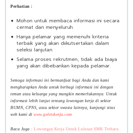
r
(
Perhatian :
o
K
)
A
Mohon untuk membaca informasi ini secara
T
I
cermat dan menyeluruh.
b
S
k
e
Hanya pelamar yang memenuhi kriteria
|
r
terbaik yang akan diikutsertakan dalam
B
v
seleksi lanjutan.
S
i
Selama proses rekrutmen, tidak ada biaya
I
c
yang akan dibebankan kepada pelamar.
S
e
t
s
a
)
Semoga informasi ini bermanfaat bagi Anda dan kami
f
mengharapkan Anda untuk berbagi informasi ini dengan
f
teman atau keluarga yang mungkin memerlukannya. Untuk
P
informasi lebih lanjut tentang lowongan kerja di sektor
r
BUMN, CPNS, atau sektor swasta lainnya, kunjungi situs
o
web kami di
www.goletskerja.com
g
r
a
Baca Juga :
Lowongan Kerja Untuk Lulusan SMK Terbaru