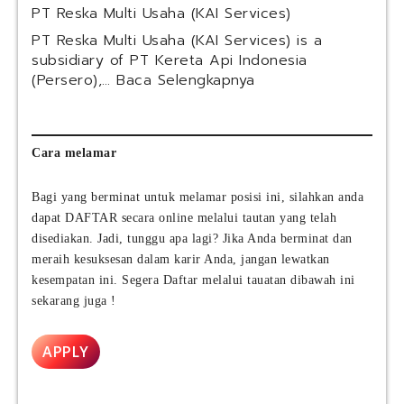
PT Reska Multi Usaha (KAI Services)
t
y
a
a
PT Reska Multi Usaha (KAI Services) is a
m
r
subsidiary of PT Kereta Api Indonesia
a
i
:
(Persero),…
Baca Selengkapnya
(
a
P
C
h
T
i
I
R
m
n
e
Cara melamar
o
d
s
r
o
k
Bagi yang berminat untuk melamar posisi ini, silahkan anda
y
n
a
dapat DAFTAR secara online melalui tautan yang telah
G
e
M
r
disediakan. Jadi, tunggu apa lagi? Jika Anda berminat dan
s
u
o
meraih kesuksesan dalam karir Anda, jangan lewatkan
i
l
u
a
kesempatan ini. Segera Daftar melalui tauatan dibawah ini
t
p
(
sekarang juga !
i
)
P
U
e
s
APPLY
r
a
s
h
e
a