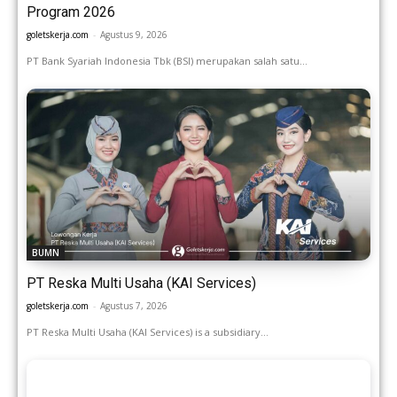
Program 2026
goletskerja.com
-
Agustus 9, 2026
PT Bank Syariah Indonesia Tbk (BSI) merupakan salah satu...
BUMN
PT Reska Multi Usaha (KAI Services)
goletskerja.com
-
Agustus 7, 2026
PT Reska Multi Usaha (KAI Services) is a subsidiary...