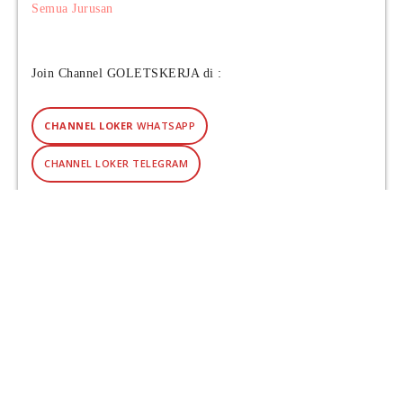
m
Semua Jurusan
2
0
2
Join Channel GOLETSKERJA di :
6
CHANNEL LOKER
WHATSAPP
CHANNEL LOKER TELEGRAM