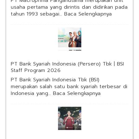
PT Macroprima Panganutama merupakan unit
usaha pertama yang dirintis dan didirikan pada
:
tahun 1993 sebagai…
Baca Selengkapnya
P
T
M
a
c
r
o
PT Bank Syariah Indonesia (Persero) Tbk | BSI
p
Staff Program 2026
r
i
PT Bank Syariah Indonesia Tbk (BSI)
m
merupakan salah satu bank syariah terbesar di
a
:
Indonesia yang…
Baca Selengkapnya
P
P
a
T
n
B
g
a
a
n
n
k
u
S