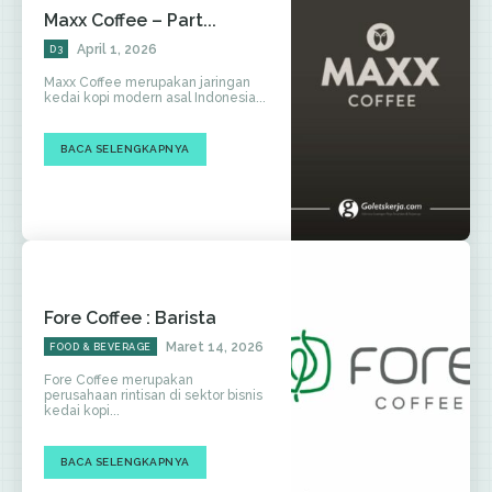
Maxx Coffee – Part...
April 1, 2026
D3
Maxx Coffee merupakan jaringan
kedai kopi modern asal Indonesia...
BACA SELENGKAPNYA
Fore Coffee : Barista
Maret 14, 2026
FOOD & BEVERAGE
Fore Coffee merupakan
perusahaan rintisan di sektor bisnis
kedai kopi...
BACA SELENGKAPNYA