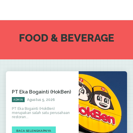
FOOD & BEVERAGE
PT Eka Bogainti (HokBen)
Agustus 5, 2026
ADMIN
PT Eka Bogainti (HokBen)
merupakan salah satu perusahaan
restoran...
BACA SELENGKAPNYA