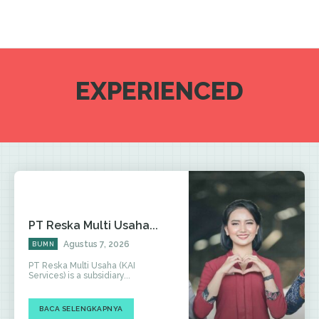
EXPERIENCED
PT Reska Multi Usaha...
Agustus 7, 2026
BUMN
PT Reska Multi Usaha (KAI
Services) is a subsidiary...
BACA SELENGKAPNYA