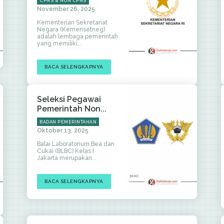
CPNS & NON CPNS
November 26, 2025
Kementerian Sekretariat
Negara (Kemensetneg)
adalah lembaga pemerintah
yang memiliki...
BACA SELENGKAPNYA
Seleksi Pegawai
Pemerintah Non...
BADAN PEMERINTAHAN
Oktober 13, 2025
Balai Laboratorium Bea dan
Cukai (BLBC) Kelas I
Jakarta merupakan...
BACA SELENGKAPNYA