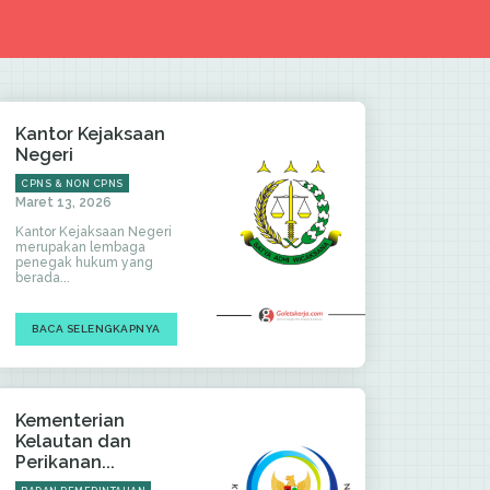
Kantor Kejaksaan
Negeri
CPNS & NON CPNS
Maret 13, 2026
Kantor Kejaksaan Negeri
merupakan lembaga
penegak hukum yang
berada...
BACA SELENGKAPNYA
Kementerian
Kelautan dan
Perikanan...