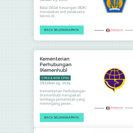
Balai Diklat Keuangan (BDK)
merupakan unit pelaksana
teknis di...
BACA SELENGKAPNYA
Kementerian
Perhubungan
(Kemenhub)
CPNS & NON CPNS
Oktober 29, 2025
Kementerian Perhubungan
(Kemenhub) merupakan
lembaga pemerintah yang
memegang peran...
BACA SELENGKAPNYA