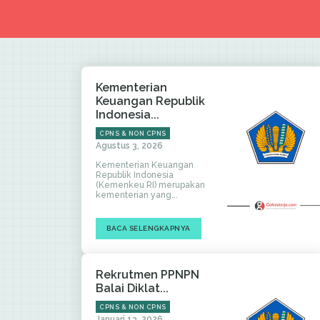
Kementerian
Keuangan Republik
Indonesia...
CPNS & NON CPNS
Agustus 3, 2026
Kementerian Keuangan
Republik Indonesia
(Kemenkeu RI) merupakan
kementerian yang...
BACA SELENGKAPNYA
Rekrutmen PPNPN
Balai Diklat...
CPNS & NON CPNS
Januari 13, 2026