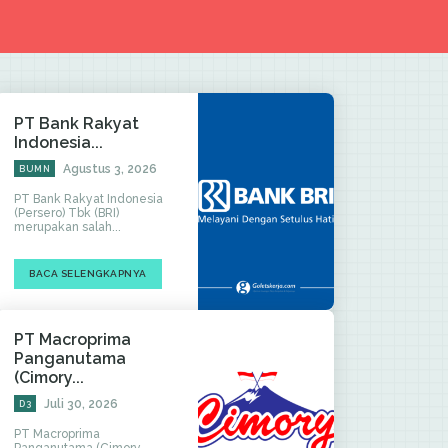
PT Bank Rakyat
Indonesia...
Agustus 3, 2026
BUMN
PT Bank Rakyat Indonesia
(Persero) Tbk (BRI)
merupakan salah...
BACA SELENGKAPNYA
PT Macroprima
Panganutama
(Cimory...
Juli 30, 2026
D3
PT Macroprima