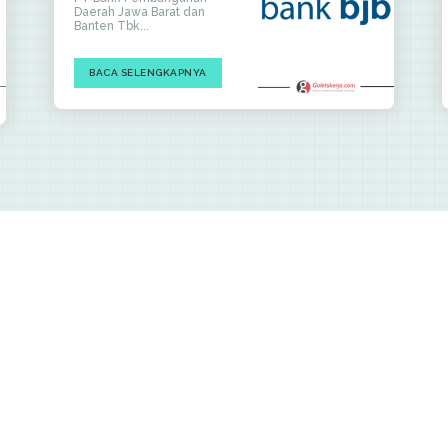
Daerah Jawa Barat dan
Banten Tbk...
BACA SELENGKAPNYA