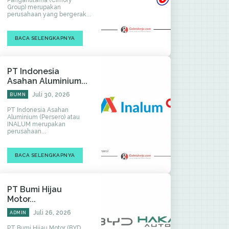
Panganutama (Cimory
Group) merupakan
perusahaan yang bergerak...
BACA SELENGKAPNYA
PT Indonesia
Asahan Aluminium...
Juli 30, 2026
BUMN
PT Indonesia Asahan
Aluminium (Persero) atau
INALUM merupakan
perusahaan...
BACA SELENGKAPNYA
PT Bumi Hijau
Motor...
Juli 26, 2026
ADMIN
PT Bumi Hijau Motor (BYD