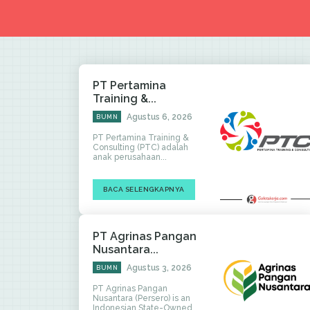
PT Pertamina
Training &...
Agustus 6, 2026
BUMN
PT Pertamina Training &
Consulting (PTC) adalah
anak perusahaan...
BACA SELENGKAPNYA
PT Agrinas Pangan
Nusantara...
Agustus 3, 2026
BUMN
PT Agrinas Pangan
Nusantara (Persero) is an
Indonesian State-Owned...