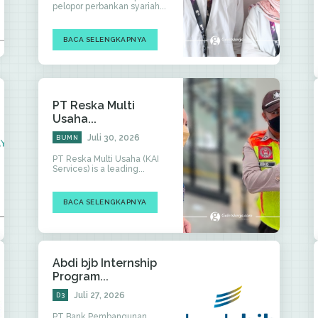
pelopor perbankan syariah...
BACA SELENGKAPNYA
PT Reska Multi
Usaha...
Juli 30, 2026
BUMN
PT Reska Multi Usaha (KAI
Services) is a leading...
BACA SELENGKAPNYA
Abdi bjb Internship
Program...
Juli 27, 2026
D3
PT Bank Pembangunan