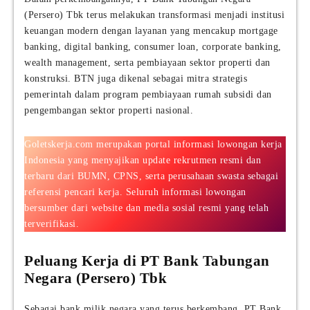
(Persero) Tbk terus melakukan transformasi menjadi institusi
keuangan modern dengan layanan yang mencakup mortgage
banking, digital banking, consumer loan, corporate banking,
wealth management, serta pembiayaan sektor properti dan
konstruksi. BTN juga dikenal sebagai mitra strategis
pemerintah dalam program pembiayaan rumah subsidi dan
pengembangan sektor properti nasional.
Goletskerja.com merupakan portal informasi lowongan kerja
Indonesia yang menyajikan update rekrutmen resmi dan
terbaru dari BUMN, CPNS, serta perusahaan swasta sebagai
referensi pencari kerja. Seluruh informasi lowongan
bersumber dari website dan media sosial resmi yang telah
terverifikasi.
Peluang Kerja di PT Bank Tabungan
Negara (Persero) Tbk
Sebagai bank milik negara yang terus berkembang, PT Bank