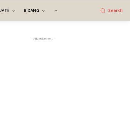
UATE
BIDANG
Search
- Advertisement -