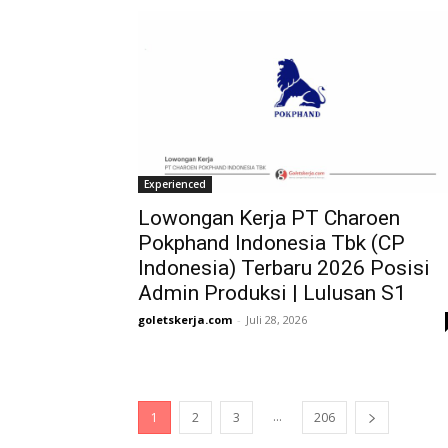
Experienced
Lowongan Kerja PT Charoen
Pokphand Indonesia Tbk (CP
Indonesia) Terbaru 2026 Posisi
Admin Produksi | Lulusan S1
goletskerja.com
-
Juli 28, 2026
...
1
2
3
206