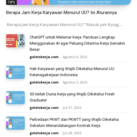
TIPS
Berapa Jam Kerja Karyawan Menurut UU? Ini Aturannya
Berapa Jam Kerja Karyawan Menurut UU? “Masuk jam 8 pagi,...
ChatGPT untuk Melamar Kerja: Panduan Lengkap
Menggunakan AI agar Peluang Diterima Kerja Semakin
Besar
goletskerja.com
-
Agustus 6, 2026
Hak Karyawan yang Wajib Diketahui Menurut UU
Ketenagakerjaan Indonesia
goletskerja.com
-
Agustus 5, 2026
50 Istilah Dunia Kerja yang Wajib Diketahui Fresh
Graduate!
goletskerja.com
-
Juli 31, 2026
Perbedaan PKWT dan PKWTT yang Wajib Diketahui
Sebelum Menandatangani Kontrak Kerja
goletskerja.com
-
Juli 28, 2026