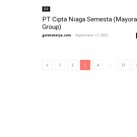
D3
PT Cipta Niaga Semesta (Mayora
Group)
goletskerja.com
-
September 17, 2025
...
1
2
3
4
21