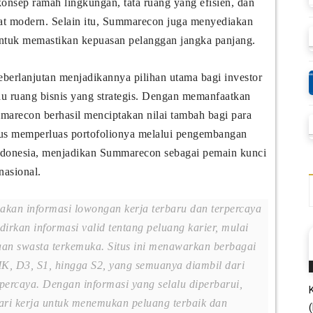
sep ramah lingkungan, tata ruang yang efisien, dan
at modern. Selain itu, Summarecon juga menyediakan
untuk memastikan kepuasan pelanggan jangka panjang.
erlanjutan menjadikannya pilihan utama bagi investor
u ruang bisnis yang strategis. Dengan memanfaatkan
ummarecon berhasil menciptakan nilai tambah bagi para
rus memperluas portofolionya melalui pengembangan
Indonesia, menjadikan Summarecon sebagai pemain kunci
nasional.
akan informasi lowongan kerja terbaru dan terpercaya
rkan informasi valid tentang peluang karier, mulai
an swasta terkemuka. Situs ini menawarkan berbagai
K, D3, S1, hingga S2, yang semuanya diambil dari
percaya. Dengan informasi yang selalu diperbarui,
cari kerja untuk menemukan peluang terbaik dan