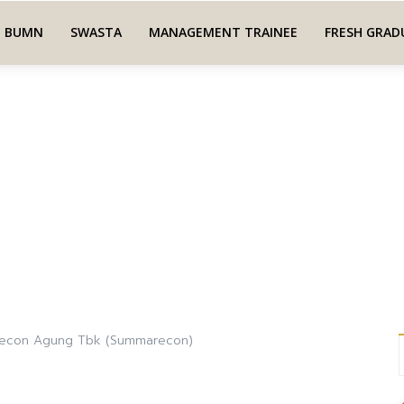
BUMN
SWASTA
MANAGEMENT TRAINEE
FRESH GRAD
econ Agung Tbk (Summarecon)