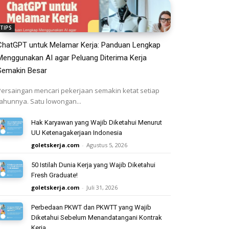
TIPS
ChatGPT untuk Melamar Kerja: Panduan Lengkap
Menggunakan AI agar Peluang Diterima Kerja
Semakin Besar
Persaingan mencari pekerjaan semakin ketat setiap
tahunnya. Satu lowongan...
Hak Karyawan yang Wajib Diketahui Menurut
UU Ketenagakerjaan Indonesia
goletskerja.com
-
Agustus 5, 2026
50 Istilah Dunia Kerja yang Wajib Diketahui
Fresh Graduate!
goletskerja.com
-
Juli 31, 2026
Perbedaan PKWT dan PKWTT yang Wajib
Diketahui Sebelum Menandatangani Kontrak
Kerja