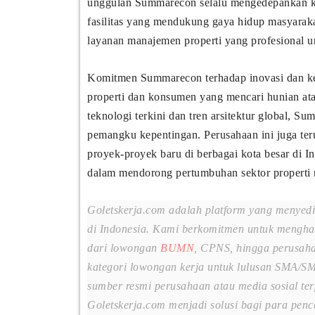
unggulan Summarecon selalu mengedepankan kon
fasilitas yang mendukung gaya hidup masyarak
layanan manajemen properti yang profesional 
Komitmen Summarecon terhadap inovasi dan keb
properti dan konsumen yang mencari hunian ata
teknologi terkini dan tren arsitektur global, S
pemangku kepentingan. Perusahaan ini juga te
proyek-proyek baru di berbagai kota besar di 
dalam mendorong pertumbuhan sektor properti 
Goletskerja.com adalah platform yang menyedi
di Indonesia. Kami berkomitmen untuk menghadi
dari lowongan
BUMN
, CPNS, hingga perusaha
kategori lowongan kerja untuk lulusan SMA/SM
sumber resmi perusahaan atau media sosial ter
Goletskerja.com menjadi solusi bagi para pen