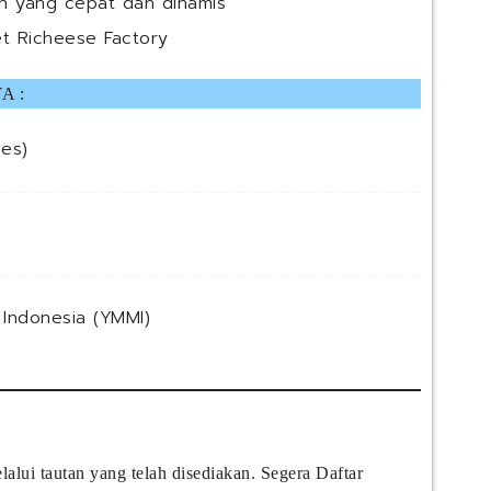
an yang cepat dan dinamis
et Richeese Factory
A :
ces)
Indonesia (YMMI)
lui tautan yang telah disediakan. Segera Daftar