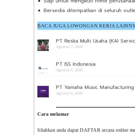
Siap untuk mengikuti ritme perusaha
Bersedia ditempatkan di seluruh outl
BACA JUGA LOWONGAN KERJA LAINNY
PT Reska Multi Usaha (KAI Servi
Agustus 7, 2026
PT ISS Indonesia
Agustus 6, 2026
PT Yamaha Music Manufacturing 
Agustus 6, 2026
Cara melamar
Silahkan anda dapat DAFTAR secara online mela