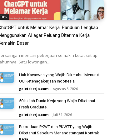
TIPS
ChatGPT untuk Melamar Kerja: Panduan Lengkap
Menggunakan AI agar Peluang Diterima Kerja
Semakin Besar
Persaingan mencari pekerjaan semakin ketat setiap
tahunnya. Satu lowongan...
Hak Karyawan yang Wajib Diketahui Menurut
UU Ketenagakerjaan Indonesia
goletskerja.com
-
Agustus 5, 2026
50 Istilah Dunia Kerja yang Wajib Diketahui
Fresh Graduate!
goletskerja.com
-
Juli 31, 2026
Perbedaan PKWT dan PKWTT yang Wajib
Diketahui Sebelum Menandatangani Kontrak
Kerja