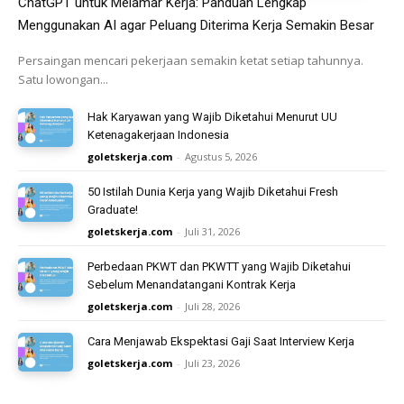
ChatGPT untuk Melamar Kerja: Panduan Lengkap
Menggunakan AI agar Peluang Diterima Kerja Semakin Besar
Persaingan mencari pekerjaan semakin ketat setiap tahunnya.
Satu lowongan...
Hak Karyawan yang Wajib Diketahui Menurut UU
Ketenagakerjaan Indonesia
goletskerja.com
-
Agustus 5, 2026
50 Istilah Dunia Kerja yang Wajib Diketahui Fresh
Graduate!
goletskerja.com
-
Juli 31, 2026
Perbedaan PKWT dan PKWTT yang Wajib Diketahui
Sebelum Menandatangani Kontrak Kerja
goletskerja.com
-
Juli 28, 2026
Cara Menjawab Ekspektasi Gaji Saat Interview Kerja
goletskerja.com
-
Juli 23, 2026