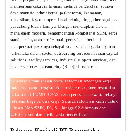
memperluas cakupan layanan melalui pengelolaan sumber
daya manusia, administrasi perkantoran, keamanan,
kebersihan, layanan operasional teknis, hingga berbagai jasa
pendukung bisnis lainnya. Dengan menerapkan sistem
manajemen modern, pengembangan kompetensi SDM, serta
standar pelayanan profesional, perusahaan berhasil
memperkuat posisinya sebagai salah satu penyedia layanan
terkemuka dalam sektor outsourcing services, human capital
solutions, facility services, industrial support services, dan
business process outsourcing (BPO) di Indonesia.
Goletskerja.com adalah portal informasi lowongan kerja
Indonesia yang menghadirkan update rekrutmen resmi dan
terbaru dari BUMN, CPNS, serta perusahaan swasta sebagai
referensi bagi pencari kerja. Seluruh informasi karier untuk
lulusan SMA/SMK, D3, S1, hingga S2 dihimpun dari
website resmi dan media sosial terverifikasi.
Peluang Kerja di PT Paguntaka