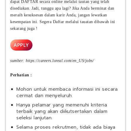
dapat DAFTAR secara online melalui tautan yang telah
k
a
e
s
disediakan. Jadi, tunggu apa lagi? Jika Anda berminat dan
w
l
i
meraih kesuksesan dalam karir Anda, jangan lewatkan
a
h
P
n
kesempatan ini. Segera Daftar melalui tauatan dibawah ini
o
C
M
sekarang juga !
t
P
e
e
M
n
l
APPLY
B
u
I
I
r
n
A
u
t
sumber: https://careers.loreal.com/en_US/jobs/
n
t
e
g
U
r
Perhatian :
k
U
n
a
?
a
Mohon untuk membaca informasi ini secara
t
I
t
a
cermat dan menyeluruh.
n
i
n
i
o
Hanya pelamar yang memenuhi kriteria
4
A
n
terbaik yang akan diikutsertakan dalam
1
t
a
seleksi lanjutan.
u
l
Selama proses rekrutmen, tidak ada biaya
r