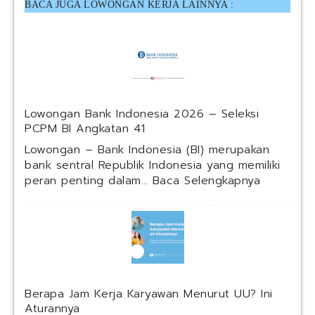
BACA JUGA LOWONGAN KERJA LAINNYA :
Lowongan Bank Indonesia 2026 – Seleksi
PCPM BI Angkatan 41
Lowongan – Bank Indonesia (BI) merupakan
bank sentral Republik Indonesia yang memiliki
:
peran penting dalam…
Baca Selengkapnya
L
o
w
o
n
g
a
Berapa Jam Kerja Karyawan Menurut UU? Ini
n
Aturannya
B