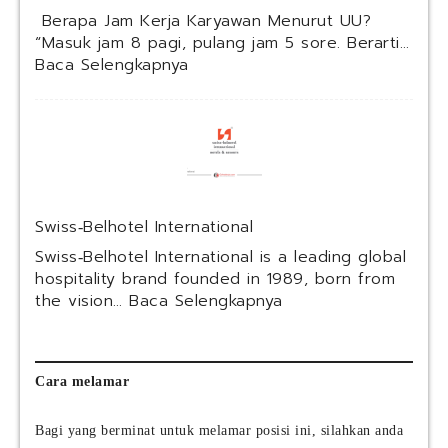
a
Berapa Jam Kerja Karyawan Menurut UU?
n
“Masuk jam 8 pagi, pulang jam 5 sore. Berarti…
k
:
Baca Selengkapnya
I
B
n
e
d
r
o
a
n
p
e
a
s
J
Swiss‑Belhotel International
i
a
a
m
Swiss‑Belhotel International is a leading global
2
K
hospitality brand founded in 1989, born from
0
e
:
the vision…
Baca Selengkapnya
2
r
S
6
j
w
–
a
i
S
K
s
Cara melamar
e
a
s
l
r
‑
Bagi yang berminat untuk melamar posisi ini, silahkan anda
e
y
B