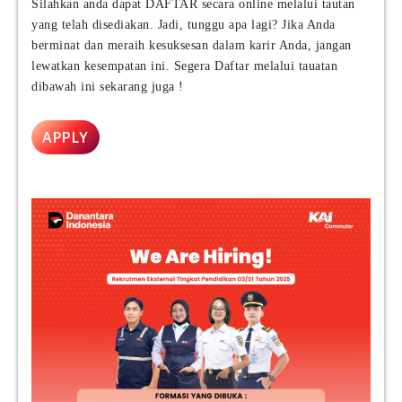
i
Silahkan anda dapat DAFTAR secara online melalui tautan
f
r
yang telah disediakan. Jadi, tunggu apa lagi? Jika Anda
a
G
berminat dan meraih kesuksesan dalam karir Anda, jangan
c
r
lewatkan kesempatan ini. Segera Daftar melalui tauatan
t
o
u
dibawah ini sekarang juga !
u
r
p
i
|
APPLY
n
M
g
a
I
n
n
a
d
g
o
e
n
m
e
e
s
n
i
t
a
T
(
r
Y
a
M
i