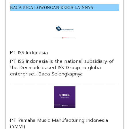
BACA JUGA LOWONGAN KERJA LAINNYA :
PT ISS Indonesia
PT ISS Indonesia is the national subsidiary of
the Denmark-based ISS Group, a global
:
enterprise…
Baca Selengkapnya
P
T
I
S
S
I
n
PT Yamaha Music Manufacturing Indonesia
d
(YMMI)
o