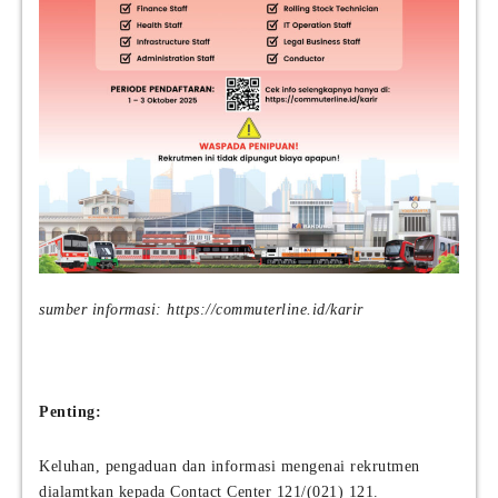
M
n
I
e
)
e
sumber informasi: https://commuterline.id/karir
Penting:
Keluhan, pengaduan dan informasi mengenai rekrutmen
dialamtkan kepada Contact Center 121/(021) 121.