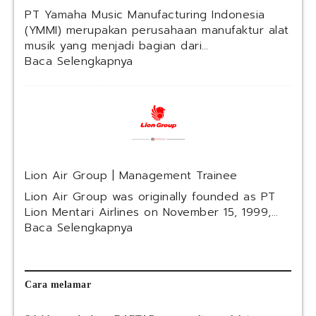
n
PT Yamaha Music Manufacturing Indonesia
e
(YMMI) merupakan perusahaan manufaktur alat
s
musik yang menjadi bagian dari…
i
:
Baca Selengkapnya
a
P
T
Y
a
m
a
h
Lion Air Group | Management Trainee
a
M
Lion Air Group was originally founded as PT
u
Lion Mentari Airlines on November 15, 1999,…
s
:
Baca Selengkapnya
i
L
c
i
M
o
a
n
Cara melamar
n
A
u