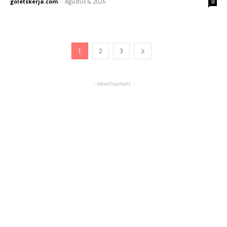
goletskerja.com
-
Agustus 6, 2026
0
1
2
3
- Advertisement -