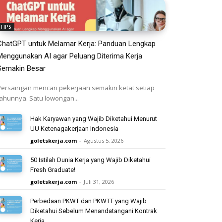
TIPS
ChatGPT untuk Melamar Kerja: Panduan Lengkap
Menggunakan AI agar Peluang Diterima Kerja
Semakin Besar
Persaingan mencari pekerjaan semakin ketat setiap
tahunnya. Satu lowongan...
Hak Karyawan yang Wajib Diketahui Menurut
UU Ketenagakerjaan Indonesia
goletskerja.com
-
Agustus 5, 2026
50 Istilah Dunia Kerja yang Wajib Diketahui
Fresh Graduate!
goletskerja.com
-
Juli 31, 2026
Perbedaan PKWT dan PKWTT yang Wajib
Diketahui Sebelum Menandatangani Kontrak
Kerja