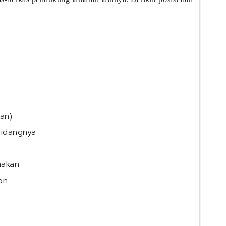
an)
bidangnya
makan
on