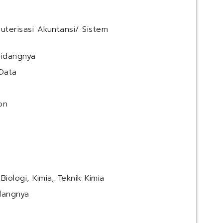
uterisasi Akuntansi/ Sistem
bidangnya
Data
on
iologi, Kimia, Teknik Kimia
dangnya