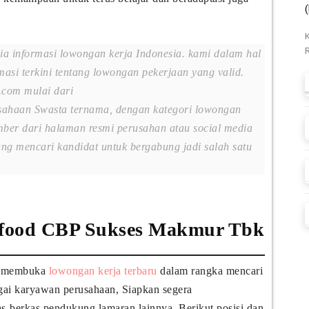
dia informasi lowongan kerja Indonesia. kami dalam hal
masi terkini tentang lowongan pekerjaan yang valid.
.com mulai dari
ahaan Swasta ternama, dengan kategori lowongan
ber dari halaman resmi perusahan atau social media
g mencari kandidat untuk bergabung jadi salah satu
ofood CBP Sukses Makmur Tbk
i membuka
lowongan kerja terbaru
dalam rangka mencari
gai karyawan perusahaan, Siapkan segera
as-berkas pendukung lamaran lainnya. Berikut posisi dan