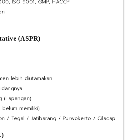
000, ISO 9001, GMP, HACCP
on
tative (ASPR)
men lebih diutamakan
bidangnya
g (Lapangan)
 belum memiliki)
on / Tegal / Jatibarang / Purwokerto / Cilacap
K)