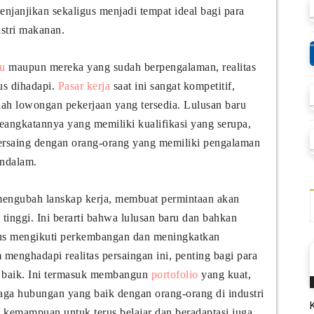
njanjikan sekaligus menjadi tempat ideal bagi para
stri makanan.
ru
maupun mereka yang sudah berpengalaman, realitas
us dihadapi.
Pasar kerja
saat ini sangat kompetitif,
ah lowongan pekerjaan yang tersedia. Lulusan baru
seangkatannya yang memiliki kualifikasi yang serupa,
ersaing dengan orang-orang yang memiliki pengalaman
endalam.
 mengubah lanskap kerja, membuat permintaan akan
 tinggi. Ini berarti bahwa lulusan baru dan bahkan
us mengikuti perkembangan dan meningkatkan
 menghadapi realitas persaingan ini, penting bagi para
n baik. Ini termasuk membangun
portofolio
yang kuat,
aga hubungan yang baik dengan orang-orang di industri
 dan kemampuan untuk terus belajar dan beradaptasi juga