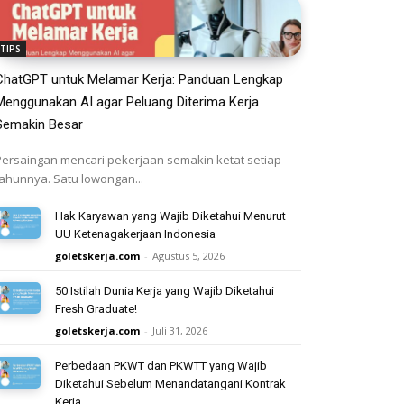
TIPS
ChatGPT untuk Melamar Kerja: Panduan Lengkap
Menggunakan AI agar Peluang Diterima Kerja
Semakin Besar
Persaingan mencari pekerjaan semakin ketat setiap
tahunnya. Satu lowongan...
Hak Karyawan yang Wajib Diketahui Menurut
UU Ketenagakerjaan Indonesia
goletskerja.com
-
Agustus 5, 2026
50 Istilah Dunia Kerja yang Wajib Diketahui
Fresh Graduate!
goletskerja.com
-
Juli 31, 2026
Perbedaan PKWT dan PKWTT yang Wajib
Diketahui Sebelum Menandatangani Kontrak
Kerja