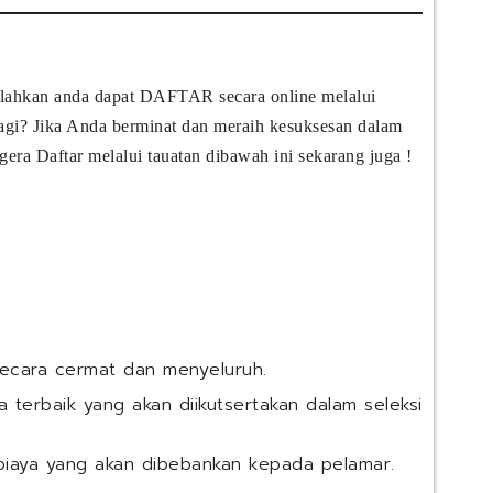
u
J
&
n
a
C
t
p
o
u
f
n
silahkan anda dapat DAFTAR secara online melalui
k
a
s
M
 lagi? Jika Anda berminat dan meraih kesuksesan dalam
C
u
e
o
l
gera Daftar melalui tauatan dibawah ini sekarang juga !
l
m
t
a
f
i
m
e
n
a
e
g
r
d
(
K
I
P
e
n
T
r
d
C
j
o
)
secara cermat dan menyeluruh.
a
n
 terbaik yang akan diikutsertakan dalam seleksi
:
e
P
s
a
i
biaya yang akan dibebankan kepada pelamar.
n
a