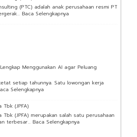
nsulting (PTC) adalah anak perusahaan resmi PT
:
bergerak…
Baca Selengkapnya
P
T
P
e
r
t
a
m
 Lengkap Menggunakan AI agar Peluang
i
n
etat setiap tahunnya. Satu lowongan kerja
a
:
aca Selengkapnya
T
C
r
h
a
 Tbk (JPFA)
a
i
t
a Tbk (JPFA) merupakan salah satu perusahaan
n
G
:
gan terbesar…
Baca Selengkapnya
i
P
P
n
T
T
g