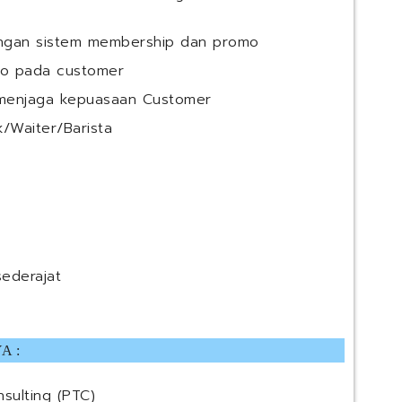
ngan sistem membership dan promo
mo pada customer
menjaga kepuasaan Customer
/Waiter/Barista
sederajat
A :
sulting (PTC)