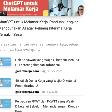
TIPS
ChatGPT untuk Melamar Kerja: Panduan Lengkap
Menggunakan AI agar Peluang Diterima Kerja
Semakin Besar
Persaingan mencari pekerjaan semakin ketat setiap
tahunnya. Satu lowongan...
Hak Karyawan yang Wajib Diketahui Menurut
UU Ketenagakerjaan Indonesia
goletskerja.com
-
Agustus 5, 2026
50 Istilah Dunia Kerja yang Wajib Diketahui
Fresh Graduate!
goletskerja.com
-
Juli 31, 2026
Perbedaan PKWT dan PKWTT yang Wajib
Diketahui Sebelum Menandatangani Kontrak
Kerja