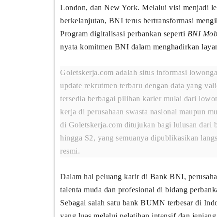
London, dan New York. Melalui visi menjadi l
berkelanjutan, BNI terus bertransformasi meng
Program digitalisasi perbankan seperti
BNI Mob
nyata komitmen BNI dalam menghadirkan layanan
Goletskerja.com adalah situs informasi lowonga
update rekrutmen terbaru dengan data yang valid
tersedia berbagai pilihan karier mulai dari 
kerja di perusahaan swasta nasional maupun mul
di Goletskerja.com ditujukan bagi lulusan dar
hingga S2, yang semuanya dipublikasikan langs
resmi.
Dalam hal peluang karir di Bank BNI, perusah
talenta muda dan profesional di bidang perbank
Sebagai salah satu bank BUMN terbesar di In
yang luas melalui pelatihan intensif dan jenjang