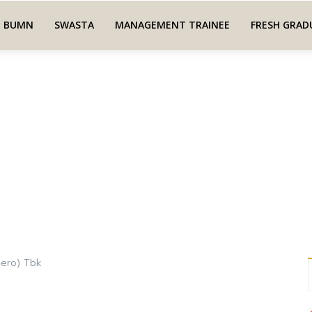
BUMN
SWASTA
MANAGEMENT TRAINEE
FRESH GRAD
sero) Tbk