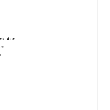
nication
ion
g