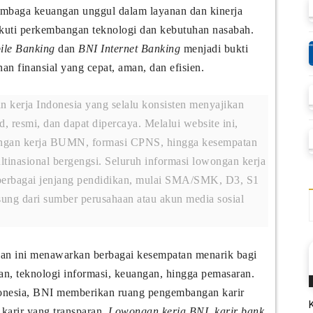
embaga keuangan unggul dalam layanan dan kinerja
ikuti perkembangan teknologi dan kebutuhan nasabah.
ile Banking
dan
BNI Internet Banking
menjadi bukti
 finansial yang cepat, aman, dan efisien.
n kerja Indonesia yang selalu konsisten menyajikan
, resmi, dan dapat dipercaya. Melalui website ini,
lowongan kerja BUMN, formasi CPNS, hingga kesempatan
tinasional bergengsi. Seluruh informasi lowongan kerja
i berbagai jenjang pendidikan, mulai SMA/SMK, D3, S1
ung dari sumber perusahaan atau akun media sosial
aan ini menawarkan berbagai kesempatan menarik bagi
an, teknologi informasi, keuangan, hingga pemasaran.
donesia, BNI memberikan ruang pengembangan karir
 karir yang transparan.
Lowongan kerja BNI
,
karir bank