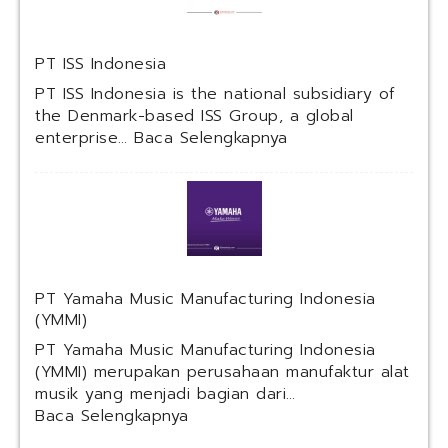
s
k
a
PT ISS Indonesia
M
u
PT ISS Indonesia is the national subsidiary of
l
the Denmark-based ISS Group, a global
t
:
enterprise…
Baca Selengkapnya
i
P
U
T
s
I
a
S
h
S
a
I
(
n
PT Yamaha Music Manufacturing Indonesia
K
d
(YMMI)
A
o
I
n
PT Yamaha Music Manufacturing Indonesia
S
e
(YMMI) merupakan perusahaan manufaktur alat
e
s
musik yang menjadi bagian dari…
r
i
:
Baca Selengkapnya
v
a
P
i