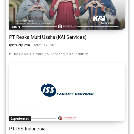
BUMN
PT Reska Multi Usaha (KAI Services)
goletskerja.com
-
Agustus 7, 2026
PT Reska Multi Usaha (KAI Services) is a subsidiary...
Experienced
PT ISS Indonesia