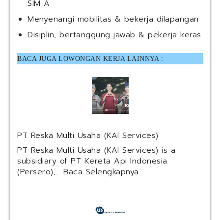
SIM A
Menyenangi mobilitas & bekerja dilapangan
Disiplin, bertanggung jawab & pekerja keras
BACA JUGA LOWONGAN KERJA LAINNYA :
PT Reska Multi Usaha (KAI Services)
PT Reska Multi Usaha (KAI Services) is a
subsidiary of PT Kereta Api Indonesia
:
(Persero),…
Baca Selengkapnya
P
T
R
e