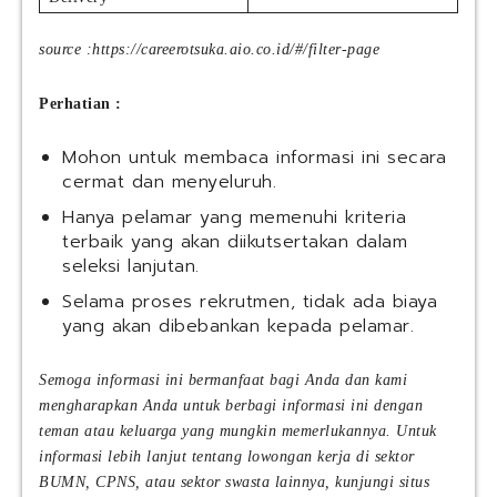
r
i
n
source :https://careerotsuka.aio.co.id/#/filter-page
g
I
Perhatian :
n
d
Mohon untuk membaca informasi ini secara
o
cermat dan menyeluruh.
n
e
Hanya pelamar yang memenuhi kriteria
s
terbaik yang akan diikutsertakan dalam
i
seleksi lanjutan.
a
Selama proses rekrutmen, tidak ada biaya
(
yang akan dibebankan kepada pelamar.
Y
M
M
Semoga informasi ini bermanfaat bagi Anda dan kami
I
mengharapkan Anda untuk berbagi informasi ini dengan
)
teman atau keluarga yang mungkin memerlukannya. Untuk
informasi lebih lanjut tentang lowongan kerja di sektor
BUMN, CPNS, atau sektor swasta lainnya, kunjungi situs