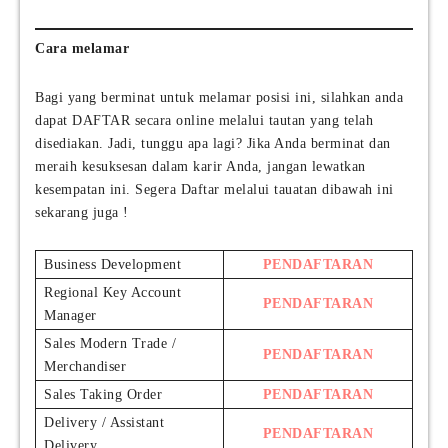
T
c
Y
e
a
Cara melamar
s
m
)
a
Bagi yang berminat untuk melamar posisi ini, silahkan anda
h
dapat DAFTAR secara online melalui tautan yang telah
a
disediakan. Jadi, tunggu apa lagi? Jika Anda berminat dan
M
meraih kesuksesan dalam karir Anda, jangan lewatkan
u
kesempatan ini. Segera Daftar melalui tauatan dibawah ini
s
sekarang juga !
i
c
M
Business Development
PENDAFTARAN
a
Regional Key Account
n
PENDAFTARAN
Manager
u
f
Sales Modern Trade /
PENDAFTARAN
a
Merchandiser
c
Sales Taking Order
PENDAFTARAN
t
Delivery / Assistant
u
PENDAFTARAN
Delivery