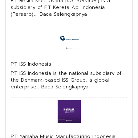
PT Reska Multi Usaha (KAI Services) is a
subsidiary of PT Kereta Api Indonesia
:
(Persero),…
Baca Selengkapnya
P
T
R
e
s
k
a
PT ISS Indonesia
M
u
PT ISS Indonesia is the national subsidiary of
l
the Denmark-based ISS Group, a global
t
:
enterprise…
Baca Selengkapnya
i
P
U
T
s
I
a
S
h
S
a
I
(
n
PT Yamaha Music Manufacturing Indonesia
K