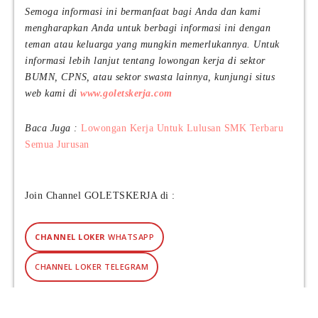
u
Semoga informasi ini bermanfaat bagi Anda dan kami
f
mengharapkan Anda untuk berbagi informasi ini dengan
a
teman atau keluarga yang mungkin memerlukannya. Untuk
c
informasi lebih lanjut tentang lowongan kerja di sektor
t
BUMN, CPNS, atau sektor swasta lainnya, kunjungi situs
u
web kami di
www.goletskerja.com
r
i
Baca Juga :
Lowongan Kerja Untuk Lulusan SMK Terbaru
n
Semua Jurusan
g
I
n
d
Join Channel GOLETSKERJA di :
o
n
e
CHANNEL LOKER
WHATSAPP
s
i
CHANNEL LOKER TELEGRAM
a
(
Y