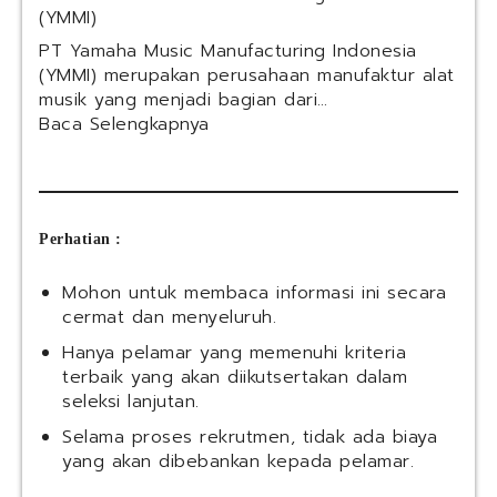
d
(YMMI)
A
o
I
n
PT Yamaha Music Manufacturing Indonesia
S
e
(YMMI) merupakan perusahaan manufaktur alat
e
s
musik yang menjadi bagian dari…
r
i
:
Baca Selengkapnya
v
a
P
i
T
c
Y
e
a
s
m
Perhatian :
)
a
h
Mohon untuk membaca informasi ini secara
a
cermat dan menyeluruh.
M
Hanya pelamar yang memenuhi kriteria
u
terbaik yang akan diikutsertakan dalam
s
seleksi lanjutan.
i
c
Selama proses rekrutmen, tidak ada biaya
M
yang akan dibebankan kepada pelamar.
a
n