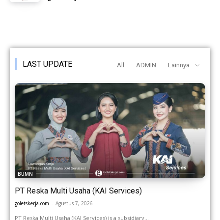
LAST UPDATE
All
ADMIN
Lainnya
BUMN
PT Reska Multi Usaha (KAI Services)
goletskerja.com
-
Agustus 7, 2026
PT Reska Multi Usaha (KAI Services) is a subsidiary...