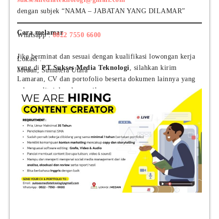
dengan subjek “NAMA – JABATAN YANG DILAMAR”
Cara melamar
Whatsapp :
0822 7550 6600
Jika berminat dan sesuai dengan kualifikasi lowongan kerja
Lokasi :
yang di
PT Sukses Media Teknologi
, silahkan kirim
Medan, Sumatera Utara
Lamaran, CV dan portofolio beserta dokumen lainnya yang
relevan ditujukan ke email :