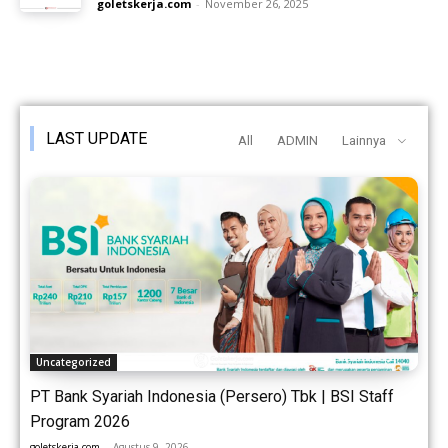
goletskerja.com
-
November 26, 2025
LAST UPDATE
All
ADMIN
Lainnya
Uncategorized
PT Bank Syariah Indonesia (Persero) Tbk | BSI Staff
Program 2026
goletskerja.com
-
Agustus 9, 2026