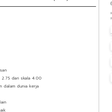
usan
l 2.75 dari skala 4.00
n dalam dunia kerja
lain
aik