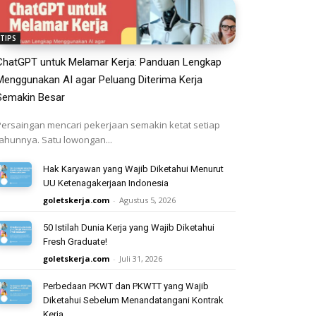
TIPS
ChatGPT untuk Melamar Kerja: Panduan Lengkap
Menggunakan AI agar Peluang Diterima Kerja
Semakin Besar
Persaingan mencari pekerjaan semakin ketat setiap
tahunnya. Satu lowongan...
Hak Karyawan yang Wajib Diketahui Menurut
UU Ketenagakerjaan Indonesia
goletskerja.com
-
Agustus 5, 2026
50 Istilah Dunia Kerja yang Wajib Diketahui
Fresh Graduate!
goletskerja.com
-
Juli 31, 2026
Perbedaan PKWT dan PKWTT yang Wajib
Diketahui Sebelum Menandatangani Kontrak
Kerja