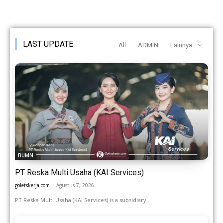
LAST UPDATE
All
ADMIN
Lainnya
BUMN
PT Reska Multi Usaha (KAI Services)
goletskerja.com
-
Agustus 7, 2026
PT Reska Multi Usaha (KAI Services) is a subsidiary...