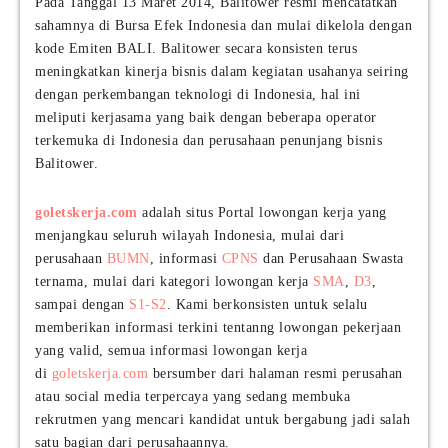
Pada Tanggal 13 Maret 2014, Balitower resmi mencatatkan
sahamnya di Bursa Efek Indonesia dan mulai dikelola dengan
kode Emiten BALI. Balitower secara konsisten terus
meningkatkan kinerja bisnis dalam kegiatan usahanya seiring
dengan perkembangan teknologi di Indonesia, hal ini
meliputi kerjasama yang baik dengan beberapa operator
terkemuka di Indonesia dan perusahaan penunjang bisnis
Balitower.
goletskerja.com
adalah situs Portal lowongan kerja yang
menjangkau seluruh wilayah Indonesia, mulai dari
perusahaan
BUMN
, informasi
CPNS
dan Perusahaan Swasta
ternama, mulai dari kategori lowongan kerja
SMA
,
D3
,
sampai dengan
S1-S2
. Kami berkonsisten untuk selalu
memberikan informasi terkini tentanng lowongan pekerjaan
yang valid, semua informasi lowongan kerja
di
goletskerja.com
bersumber dari halaman resmi perusahan
atau social media terpercaya yang sedang membuka
rekrutmen yang mencari kandidat untuk bergabung jadi salah
satu bagian dari perusahaannya.