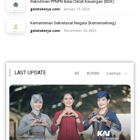
Rekrutmen PPNPN Balai Diklat Keuangan (BDK)
goletskerja.com
-
Januari 13, 2026
Kementerian Sekretariat Negara (Kemensetneg)
goletskerja.com
-
November 26, 2025
LAST UPDATE
All
ADMIN
Lainnya