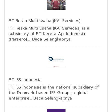
PT Reska Multi Usaha (KAI Services)
PT Reska Multi Usaha (KAI Services) is a
subsidiary of PT Kereta Api Indonesia
:
(Persero),…
Baca Selengkapnya
P
T
R
e
s
k
a
PT ISS Indonesia
M
u
PT ISS Indonesia is the national subsidiary of
l
the Denmark-based ISS Group, a global
t
:
enterprise…
Baca Selengkapnya
i
P
U
T