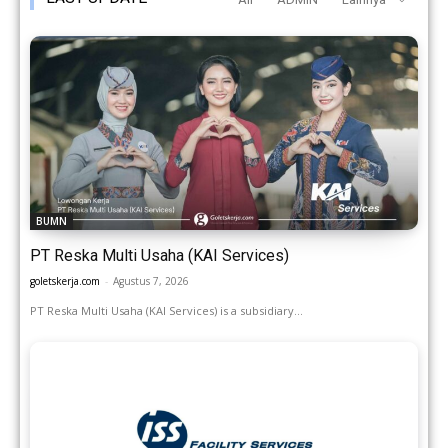
BUMN
PT Reska Multi Usaha (KAI Services)
goletskerja.com
-
Agustus 7, 2026
PT Reska Multi Usaha (KAI Services) is a subsidiary...