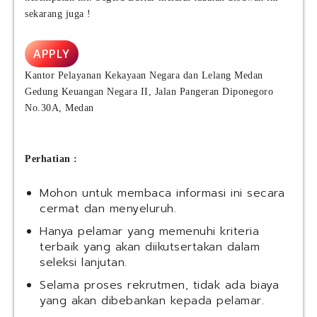
s
sekarang juga !
i
c
M
APPLY
a
n
Kantor Pelayanan Kekayaan Negara dan Lelang Medan
u
Gedung Keuangan Negara II, Jalan Pangeran Diponegoro
f
No.30A, Medan
a
c
t
Perhatian :
u
r
Mohon untuk membaca informasi ini secara
i
cermat dan menyeluruh.
n
g
Hanya pelamar yang memenuhi kriteria
I
terbaik yang akan diikutsertakan dalam
n
seleksi lanjutan.
d
Selama proses rekrutmen, tidak ada biaya
o
yang akan dibebankan kepada pelamar.
n
e