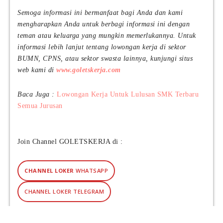
s
Semoga informasi ini bermanfaat bagi Anda dan kami
i
mengharapkan Anda untuk berbagi informasi ini dengan
a
teman atau keluarga yang mungkin memerlukannya. Untuk
(
informasi lebih lanjut tentang lowongan kerja di sektor
Y
BUMN, CPNS, atau sektor swasta lainnya, kunjungi situs
M
web kami di
www.goletskerja.com
M
I
)
Baca Juga :
Lowongan Kerja Untuk Lulusan SMK Terbaru
Semua Jurusan
Join Channel GOLETSKERJA di :
CHANNEL LOKER
WHATSAPP
CHANNEL LOKER TELEGRAM