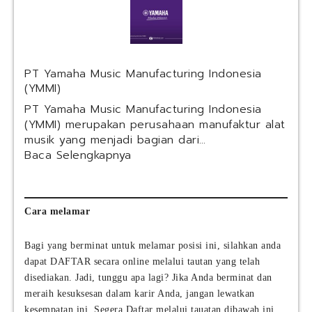
s
I
a
S
h
S
a
I
(
n
PT Yamaha Music Manufacturing Indonesia
K
d
(YMMI)
A
o
I
n
PT Yamaha Music Manufacturing Indonesia
S
e
(YMMI) merupakan perusahaan manufaktur alat
e
s
musik yang menjadi bagian dari…
r
i
:
Baca Selengkapnya
v
a
P
i
T
c
Y
e
a
Cara melamar
s
m
)
a
Bagi yang berminat untuk melamar posisi ini, silahkan anda
h
dapat DAFTAR secara online melalui tautan yang telah
a
disediakan. Jadi, tunggu apa lagi? Jika Anda berminat dan
M
meraih kesuksesan dalam karir Anda, jangan lewatkan
u
kesempatan ini. Segera Daftar melalui tauatan dibawah ini