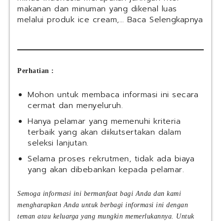
n
E
makanan dan minuman yang dikenal luas
e
k
:
melalui produk ice cream,…
Baca Selengkapnya
s
s
M
i
p
i
a
r
x
e
u
s
e
Perhatian :
I
I
n
n
Mohon untuk membaca informasi ini secara
d
d
cermat dan menyeluruh.
o
o
n
Hanya pelamar yang memenuhi kriteria
n
e
terbaik yang akan diikutsertakan dalam
e
s
seleksi lanjutan.
s
i
i
Selama proses rekrutmen, tidak ada biaya
a
a
yang akan dibebankan kepada pelamar.
Semoga informasi ini bermanfaat bagi Anda dan kami
mengharapkan Anda untuk berbagi informasi ini dengan
teman atau keluarga yang mungkin memerlukannya. Untuk