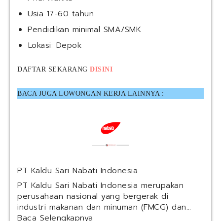
Usia 17-60 tahun
Pendidikan minimal SMA/SMK
⁠Lokasi: Depok
DAFTAR SEKARANG
DISINI
BACA JUGA LOWONGAN KERJA LAINNYA :
PT Kaldu Sari Nabati Indonesia
PT Kaldu Sari Nabati Indonesia merupakan
perusahaan nasional yang bergerak di
industri makanan dan minuman (FMCG) dan…
:
Baca Selengkapnya