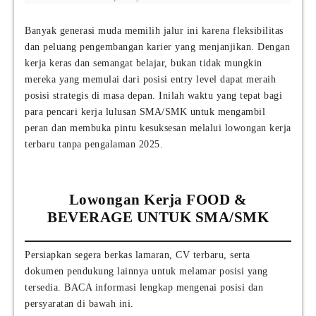
Banyak generasi muda memilih jalur ini karena fleksibilitas
dan peluang pengembangan karier yang menjanjikan. Dengan
kerja keras dan semangat belajar, bukan tidak mungkin
mereka yang memulai dari posisi entry level dapat meraih
posisi strategis di masa depan. Inilah waktu yang tepat bagi
para pencari kerja lulusan SMA/SMK untuk mengambil
peran dan membuka pintu kesuksesan melalui lowongan kerja
terbaru tanpa pengalaman 2025.
Lowongan Kerja FOOD &
BEVERAGE UNTUK SMA/SMK
Persiapkan segera berkas lamaran, CV terbaru, serta
dokumen pendukung lainnya untuk melamar posisi yang
tersedia. BACA informasi lengkap mengenai posisi dan
persyaratan di bawah ini.