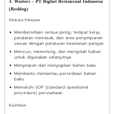
3. Waiters – PT Bighot Restaurant Indonesia
(Reddog)
Deskripsi Pekerjaan
Membersihkan semua piring, tempat kerja,
peralatan memasak, dan area penyimpanan
sesuai dengan peraturan keamanan pangan
Mencuci, memotong, dan mengolah bahan
untuk digunakan selanjutnya
Menyimpan dan menyiapkan bahan baku
Membantu memantau persediaan bahan
baku
Mematuhi SOP (standard opeational
procedure) perusahaan
Kualifikasi: