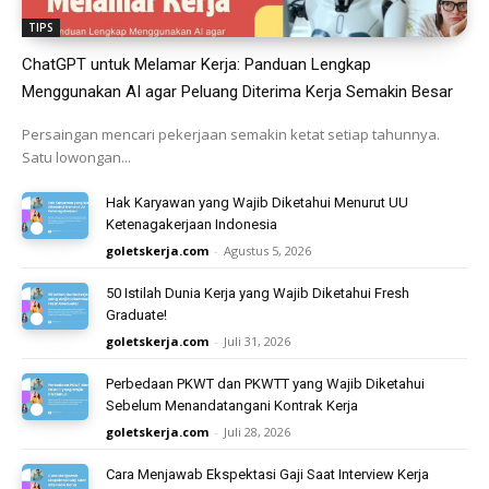
TIPS
ChatGPT untuk Melamar Kerja: Panduan Lengkap
Menggunakan AI agar Peluang Diterima Kerja Semakin Besar
Persaingan mencari pekerjaan semakin ketat setiap tahunnya.
Satu lowongan...
Hak Karyawan yang Wajib Diketahui Menurut UU
Ketenagakerjaan Indonesia
goletskerja.com
-
Agustus 5, 2026
50 Istilah Dunia Kerja yang Wajib Diketahui Fresh
Graduate!
goletskerja.com
-
Juli 31, 2026
Perbedaan PKWT dan PKWTT yang Wajib Diketahui
Sebelum Menandatangani Kontrak Kerja
goletskerja.com
-
Juli 28, 2026
Cara Menjawab Ekspektasi Gaji Saat Interview Kerja