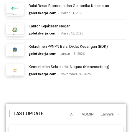
Balai Besar Biomedis dan Genomika Kesehatan
goletskerja.com
-
Maret 31, 2026
Kantor Kejaksaan Negeri
goletskerja.com
-
Maret 13, 2026
Rekrutmen PPNPN Balai Diklat Keuangan (BDK)
goletskerja.com
-
Januari 13, 2026
Kementerian Sekretariat Negara (Kemensetneg)
goletskerja.com
-
November 26, 2025
LAST UPDATE
All
ADMIN
Lainnya