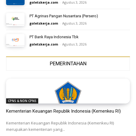
goletskerja.com
-
Agustus 3, 2026
PT Agrinas Pangan Nusantara (Persero)
goletskerja.com
-
Agustus 3, 2026
PT Bank Raya Indonesia Tbk
goletskerja.com
-
Agustus 3, 2026
PEMERINTAHAN
CPNS & NON CPNS
Kementerian Keuangan Republik Indonesia (Kemenkeu RI)
Kementerian Keuangan Republik Indonesia (Kemenkeu RI)
merupakan kementerian yang...