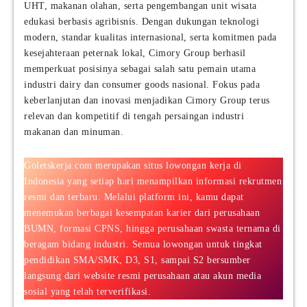
UHT, makanan olahan, serta pengembangan unit wisata
edukasi berbasis agribisnis. Dengan dukungan teknologi
modern, standar kualitas internasional, serta komitmen pada
kesejahteraan peternak lokal, Cimory Group berhasil
memperkuat posisinya sebagai salah satu pemain utama
industri dairy dan consumer goods nasional. Fokus pada
keberlanjutan dan inovasi menjadikan Cimory Group terus
relevan dan kompetitif di tengah persaingan industri
makanan dan minuman.
Goletskerja.com merupakan situs lowongan kerja di
Indonesia yang setiap hari menampilkan informasi rekrutmen
resmi dan terbaru. Melalui platform ini, kamu dapat
menemukan berbagai kesempatan karier dari perusahaan
BUMN, formasi CPNS, hingga perusahaan swasta ternama di
beragam bidang industri. Semua lowongan untuk tingkat
pendidikan SMA/SMK, D3, S1, sampai S2 bersumber
langsung dari website resmi perusahaan atau akun media
sosial yang telah terverifikasi.