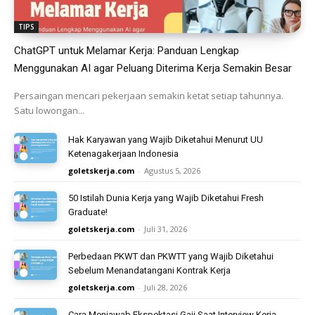
TIPS
ChatGPT untuk Melamar Kerja: Panduan Lengkap
Menggunakan AI agar Peluang Diterima Kerja Semakin Besar
Persaingan mencari pekerjaan semakin ketat setiap tahunnya.
Satu lowongan...
Hak Karyawan yang Wajib Diketahui Menurut UU
Ketenagakerjaan Indonesia
goletskerja.com
-
Agustus 5, 2026
50 Istilah Dunia Kerja yang Wajib Diketahui Fresh
Graduate!
goletskerja.com
-
Juli 31, 2026
Perbedaan PKWT dan PKWTT yang Wajib Diketahui
Sebelum Menandatangani Kontrak Kerja
goletskerja.com
-
Juli 28, 2026
Cara Menjawab Ekspektasi Gaji Saat Interview Kerja