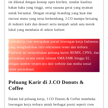
ini dikenal dengan konsep open kitchen, standar kualitas
bahan baku yang tinggi, serta suasana gerai yang nyaman
untuk bersantai. Dengan strategi branding yang kuat dan
inovasi menu yang terus berkembang, J.CO mampu bersaing
di industri kafe dan dessert serta menjadi salah satu merek
lokal yang mendunia di sektor kuliner.
Goletskerja.com merupakan portal lowongan kerja Indonesia
yang menghadirkan info rekrutmen resmi dan terbaru.
Platform ini menyediakan peluang karier BUMN, CPNS, dan
perusahaan swasta untuk lulusan SMA/SMK hingga S2,
dengan sumber terpercaya dari website dan media sosial
resmi perusahaan.
Peluang Karir di J.CO Donuts &
Coffee
Dalam hal peluang kerja, J.CO Donuts & Coffee membuka
lowongan kerja terbaru untuk berbagai posisi seperti crew