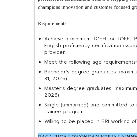
champions innovation and customer-focused gr
Requirements:
Achieve a minimum TOEFL or TOEFL Pr
English proficiency certification issu
provider.
Meet the following age requirements:
Bachelor’s degree graduates: maxim
31, 2026)
Master’s degree graduates: maximum 
2026)
Single (unmarried) and committed to
trainee program.
Willing to be placed in BRI working of
BACA JUGA LOWONGAN KERJA LAINNY