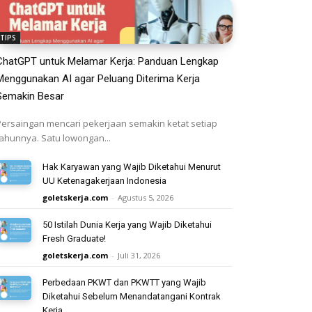
TIPS
ChatGPT untuk Melamar Kerja: Panduan Lengkap
Menggunakan AI agar Peluang Diterima Kerja
Semakin Besar
Persaingan mencari pekerjaan semakin ketat setiap
tahunnya. Satu lowongan...
Hak Karyawan yang Wajib Diketahui Menurut
UU Ketenagakerjaan Indonesia
goletskerja.com
-
Agustus 5, 2026
50 Istilah Dunia Kerja yang Wajib Diketahui
Fresh Graduate!
goletskerja.com
-
Juli 31, 2026
Perbedaan PKWT dan PKWTT yang Wajib
Diketahui Sebelum Menandatangani Kontrak
Kerja