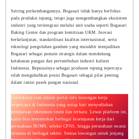
Seiring perkembangannya, Bogasari tidak hanya berfokus
pada produksi tepung, tetapi juga mengembangkan ekosistem
industri yang terintegrasi melalui unit usaha seperti Bogasari
Baking Center dan program kemitraan UKM. Inovasi
berkelanjutan, standardisasi kualitas internasional, serta
teknologi pengolahan gandum yang mutakhir menjadikan
Bogasari sebagai pemain strategis dalam mendukung
ketahanan pangan dan pertumbuhan industri kuliner
Indonesia. Reputasinya sebagai produsen tepung tepercaya
telah mengukuhkan posisi Bogasari sebagai pilar penting
dalam rantai pasok pangan nasional.
Goletskerja.com adalah portal info lowongan kerja
terpercaya di Indonesia yang setiap hari menyediakan
pembaruan rekrutmen resmi dan terbaru. Lewat platform ini,
kamu bisa menemukan berbagai kesempatan kerja dari
perusahaan BUMN, seleksi CPNS, hingga perusahaan swasta
ternama di berbagai sektor. Semua lowongan untuk jenjang