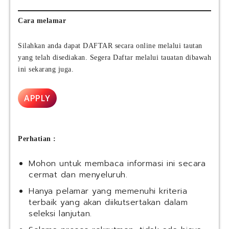
T
n
M
B
g
a
a
Cara melamar
I
n
n
n
a
k
Silahkan anda dapat DAFTAR secara online melalui tautan
d
g
S
yang telah disediakan. Segera Daftar melalui tauatan dibawah
o
e
y
n
ini sekarang juga.
m
a
e
e
r
s
n
i
APPLY
i
t
a
a
T
h
(
r
N
Y
a
a
Perhatian :
M
i
s
M
n
i
Mohon untuk membaca informasi ini secara
I
e
o
cermat dan menyeluruh.
)
e
n
Hanya pelamar yang memenuhi kriteria
a
terbaik yang akan diikutsertakan dalam
l
seleksi lanjutan.
(
B