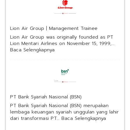
a
m
a
h
Lion Air Group | Management Trainee
a
M
Lion Air Group was originally founded as PT
u
Lion Mentari Airlines on November 15, 1999,…
s
:
Baca Selengkapnya
i
L
c
i
M
o
a
n
n
A
u
i
f
r
PT Bank Syariah Nasional (BSN)
a
G
c
r
PT Bank Syariah Nasional (BSN) merupakan
t
o
lembaga keuangan syariah unggulan yang lahir
u
u
:
dari transformasi PT…
Baca Selengkapnya
r
p
P
i
|