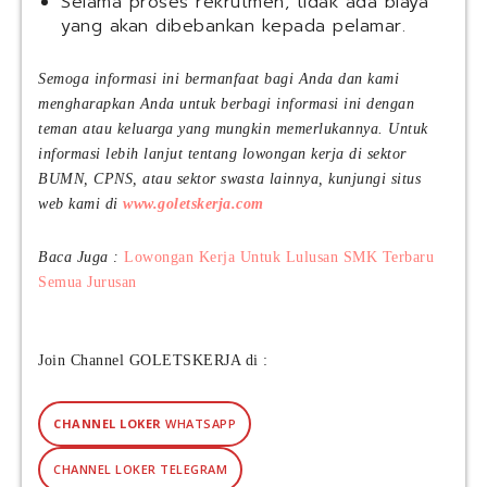
Selama proses rekrutmen, tidak ada biaya
S
yang akan dibebankan kepada pelamar.
N
)
Semoga informasi ini bermanfaat bagi Anda dan kami
mengharapkan Anda untuk berbagi informasi ini dengan
teman atau keluarga yang mungkin memerlukannya. Untuk
informasi lebih lanjut tentang lowongan kerja di sektor
BUMN, CPNS, atau sektor swasta lainnya, kunjungi situs
web kami di
www.goletskerja.com
Baca Juga :
Lowongan Kerja Untuk Lulusan SMK Terbaru
Semua Jurusan
Join Channel GOLETSKERJA di :
CHANNEL LOKER
WHATSAPP
CHANNEL LOKER TELEGRAM