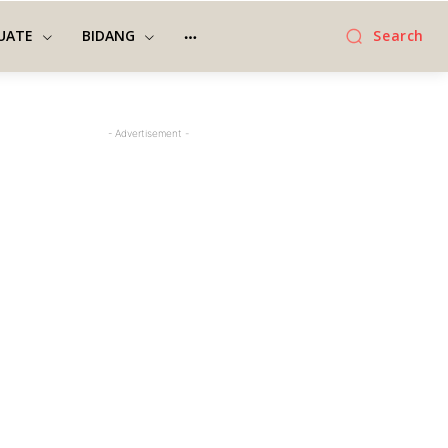
UATE
BIDANG
Search
- Advertisement -