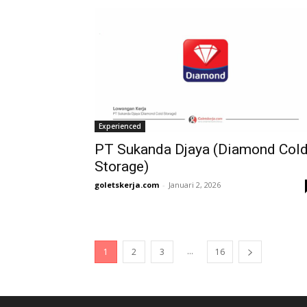
Experienced
PT Sukanda Djaya (Diamond Col
Storage)
goletskerja.com
-
Januari 2, 2026
...
1
2
3
16