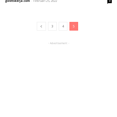
goletskerja.com
-
Februari 25, 2022
0
3
4
5
- Advertisement -