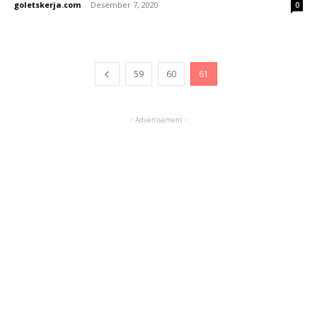
goletskerja.com
-
Desember 7, 2020
0
59
60
61
- Advertisement -