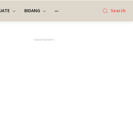
UATE
BIDANG
Search
- Advertisement -