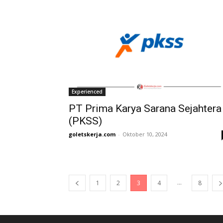
Experienced
PT Prima Karya Sarana Sejahtera
(PKSS)
goletskerja.com
-
Oktober 10, 2024
...
1
2
3
4
8