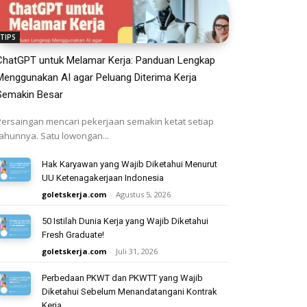
TIPS
ChatGPT untuk Melamar Kerja: Panduan Lengkap
Menggunakan AI agar Peluang Diterima Kerja
Semakin Besar
Persaingan mencari pekerjaan semakin ketat setiap
tahunnya. Satu lowongan...
Hak Karyawan yang Wajib Diketahui Menurut
UU Ketenagakerjaan Indonesia
goletskerja.com
-
Agustus 5, 2026
50 Istilah Dunia Kerja yang Wajib Diketahui
Fresh Graduate!
goletskerja.com
-
Juli 31, 2026
Perbedaan PKWT dan PKWTT yang Wajib
Diketahui Sebelum Menandatangani Kontrak
Kerja