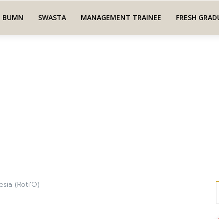
BUMN
SWASTA
MANAGEMENT TRAINEE
FRESH GRAD
esia (Roti’O)