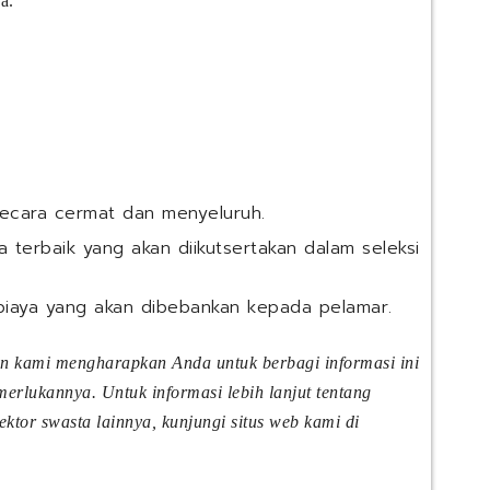
a.
a
K
a
M
A
u
I
s
S
i
e
c
r
M
v
a
i
n
c
u
secara cermat dan menyeluruh.
e
f
s
 terbaik yang akan diikutsertakan dalam seleksi
a
)
c
t
biaya yang akan dibebankan kepada pelamar.
u
r
an kami mengharapkan Anda untuk berbagi informasi ini
i
n
rlukannya. Untuk informasi lebih lanjut tentang
g
tor swasta lainnya, kunjungi situs web kami di
I
n
d