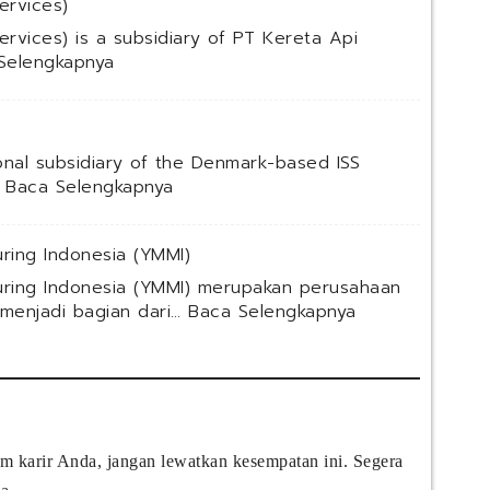
ervices)
ervices) is a subsidiary of PT Kereta Api
:
Selengkapnya
P
T
R
e
ional subsidiary of the Denmark-based ISS
s
:
…
Baca Selengkapnya
k
P
a
T
M
ring Indonesia (YMMI)
I
u
S
ring Indonesia (YMMI) merupakan perusahaan
l
S
:
 menjadi bagian dari…
Baca Selengkapnya
t
I
P
i
n
T
U
d
Y
s
o
a
a
n
m
h
e
a
a
s
m karir Anda, jangan lewatkan kesempatan ini. Segera
h
(
i