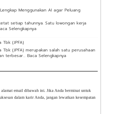
a
m
 Lengkap Menggunakan AI agar Peluang
i
n
etat setiap tahunnya. Satu lowongan kerja
a
:
aca Selengkapnya
T
C
r
h
a
 Tbk (JPFA)
a
i
t
a Tbk (JPFA) merupakan salah satu perusahaan
n
G
:
gan terbesar…
Baca Selengkapnya
i
P
P
n
T
T
g
u
J
&
n
a
C
t
p
o
u
f
n
 alamat email dibawah ini. Jika Anda berminat untuk
k
a
s
M
suksesan dalam karir Anda, jangan lewatkan kesempatan
C
u
e
o
l
l
m
t