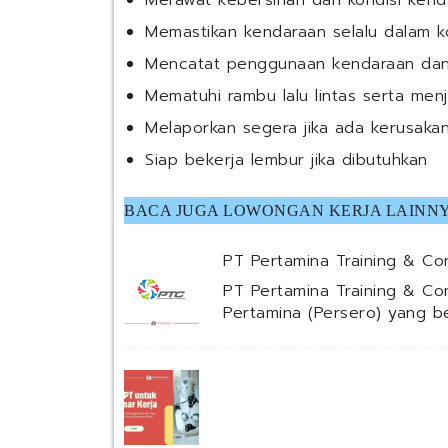
Merawat kebersihan dan kondisi kenda
Memastikan kendaraan selalu dalam kondi
Mencatat penggunaan kendaraan dan l
Mematuhi rambu lalu lintas serta me
Melaporkan segera jika ada kerusaka
Siap bekerja lembur jika dibutuhkan
BACA JUGA LOWONGAN KERJA LAINNY
PT Pertamina Training & Con
PT Pertamina Training & Co
Pertamina (Persero) yang 