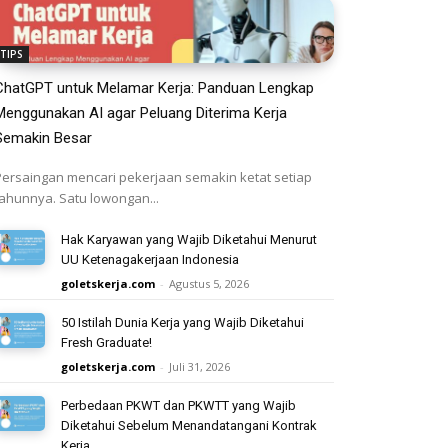
TIPS
ChatGPT untuk Melamar Kerja: Panduan Lengkap
Menggunakan AI agar Peluang Diterima Kerja
Semakin Besar
Persaingan mencari pekerjaan semakin ketat setiap
tahunnya. Satu lowongan...
Hak Karyawan yang Wajib Diketahui Menurut
UU Ketenagakerjaan Indonesia
goletskerja.com
-
Agustus 5, 2026
50 Istilah Dunia Kerja yang Wajib Diketahui
Fresh Graduate!
goletskerja.com
-
Juli 31, 2026
Perbedaan PKWT dan PKWTT yang Wajib
Diketahui Sebelum Menandatangani Kontrak
Kerja