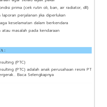
raan agar selalu layak pakai
si prima (cek rutin oli, ban, air radiator, dll)
aporan perjalanan jika diperlukan
njaga keselamatan dalam berkendara
n atau masalah pada kendaraan
A :
sulting (PTC)
nsulting (PTC) adalah anak perusahaan resmi PT
:
bergerak…
Baca Selengkapnya
P
T
P
e
r
t