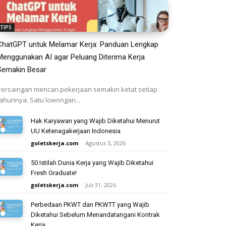
TIPS
ChatGPT untuk Melamar Kerja: Panduan Lengkap
Menggunakan AI agar Peluang Diterima Kerja
Semakin Besar
Persaingan mencari pekerjaan semakin ketat setiap
tahunnya. Satu lowongan...
Hak Karyawan yang Wajib Diketahui Menurut
UU Ketenagakerjaan Indonesia
goletskerja.com
-
Agustus 5, 2026
50 Istilah Dunia Kerja yang Wajib Diketahui
Fresh Graduate!
goletskerja.com
-
Juli 31, 2026
Perbedaan PKWT dan PKWTT yang Wajib
Diketahui Sebelum Menandatangani Kontrak
Kerja