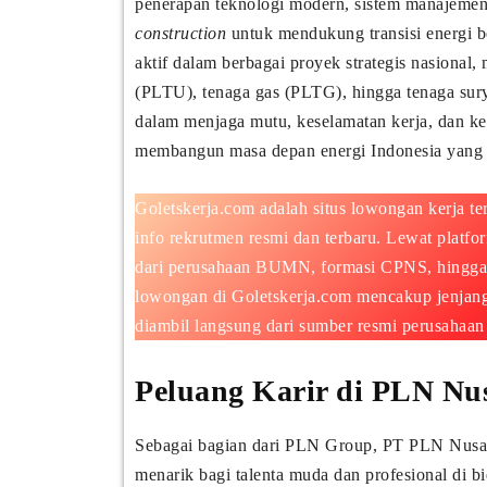
penerapan teknologi modern, sistem manajemen p
construction
untuk mendukung transisi energi b
aktif dalam berbagai proyek strategis nasional
(PLTU), tenaga gas (PLTG), hingga tenaga sur
dalam menjaga mutu, keselamatan kerja, dan ke
membangun masa depan energi Indonesia yang m
Goletskerja.com adalah situs lowongan kerja te
info rekrutmen resmi dan terbaru. Lewat platf
dari perusahaan BUMN, formasi CPNS, hingga 
lowongan di Goletskerja.com mencakup jenja
diambil langsung dari sumber resmi perusahaan 
Peluang Karir di PLN Nu
Sebagai bagian dari PLN Group, PT PLN Nusan
menarik bagi talenta muda dan profesional di b