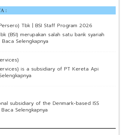
A :
Persero) Tbk | BSI Staff Program 2026
bk (BSI) merupakan salah satu bank syariah
:
…
Baca Selengkapnya
P
T
ervices)
B
a
ervices) is a subsidiary of PT Kereta Api
n
:
Selengkapnya
k
P
S
T
y
R
a
e
ional subsidiary of the Denmark-based ISS
r
s
:
…
Baca Selengkapnya
i
k
P
a
a
T
h
M
I
I
u