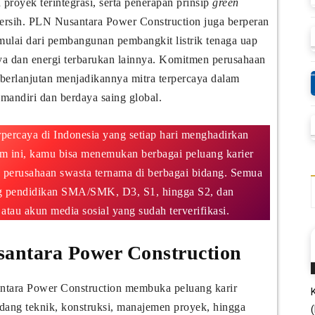
royek terintegrasi, serta penerapan prinsip
green
ersih. PLN Nusantara Power Construction juga berperan
, mulai dari pembangunan pembangkit listrik tenaga uap
ya dan energi terbarukan lainnya. Komitmen perusahaan
berlanjutan menjadikannya mitra terpercaya dalam
andiri dan berdaya saing global.
rpercaya di Indonesia yang setiap hari menghadirkan
orm ini, kamu bisa menemukan berbagai peluang karier
perusahaan swasta ternama di berbagai bidang. Semua
ng pendidikan SMA/SMK, D3, S1, hingga S2, dan
atau akun media sosial yang sudah terverifikasi.
santara Power Construction
tara Power Construction membuka peluang karir
idang teknik, konstruksi, manajemen proyek, hingga