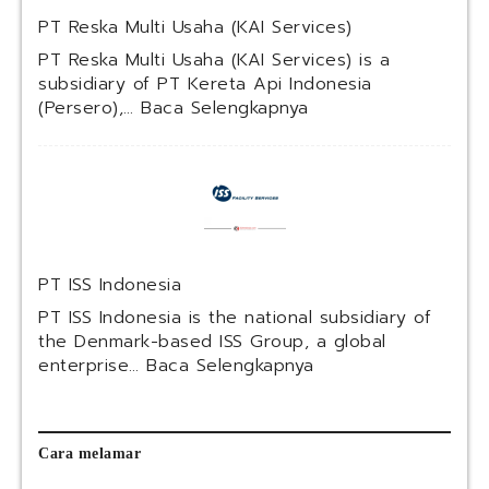
S
PT Reska Multi Usaha (KAI Services)
y
a
PT Reska Multi Usaha (KAI Services) is a
r
subsidiary of PT Kereta Api Indonesia
i
:
(Persero),…
Baca Selengkapnya
a
P
h
T
I
R
n
e
d
s
o
k
n
a
PT ISS Indonesia
e
M
s
u
PT ISS Indonesia is the national subsidiary of
i
l
the Denmark-based ISS Group, a global
a
t
:
enterprise…
Baca Selengkapnya
(
i
P
P
U
T
e
s
I
r
a
S
Cara melamar
s
h
S