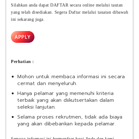
e
a
I
Silahkan anda dapat DAFTAR secara online melalui tautan
r
(
n
yang telah disediakan. Segera Daftar melalui tauatan dibawah
o
K
d
)
ini sekarang juga.
A
o
T
I
n
b
S
e
APPLY
k
e
s
|
r
i
B
v
a
S
i
Perhatian :
I
c
S
e
Mohon untuk membaca informasi ini secara
t
s
cermat dan menyeluruh.
a
)
f
Hanya pelamar yang memenuhi kriteria
f
terbaik yang akan diikutsertakan dalam
P
seleksi lanjutan.
r
Selama proses rekrutmen, tidak ada biaya
o
yang akan dibebankan kepada pelamar.
g
r
a
Semoga informasi ini bermanfaat bagi Anda dan kami