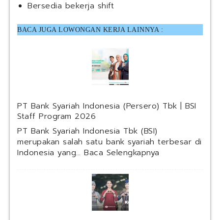
Bersedia bekerja shift
BACA JUGA LOWONGAN KERJA LAINNYA :
PT Bank Syariah Indonesia (Persero) Tbk | BSI
Staff Program 2026
PT Bank Syariah Indonesia Tbk (BSI)
merupakan salah satu bank syariah terbesar di
:
Indonesia yang…
Baca Selengkapnya
P
T
B
a
n
k