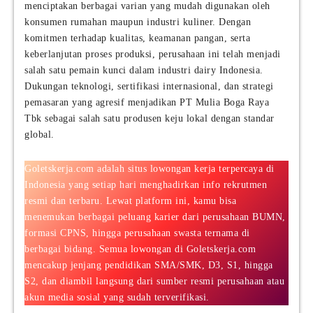
menciptakan berbagai varian yang mudah digunakan oleh
konsumen rumahan maupun industri kuliner. Dengan
komitmen terhadap kualitas, keamanan pangan, serta
keberlanjutan proses produksi, perusahaan ini telah menjadi
salah satu pemain kunci dalam industri dairy Indonesia.
Dukungan teknologi, sertifikasi internasional, dan strategi
pemasaran yang agresif menjadikan PT Mulia Boga Raya
Tbk sebagai salah satu produsen keju lokal dengan standar
global.
Goletskerja.com adalah situs lowongan kerja terpercaya di
Indonesia yang setiap hari menghadirkan info rekrutmen
resmi dan terbaru. Lewat platform ini, kamu bisa
menemukan berbagai peluang karier dari perusahaan BUMN,
formasi CPNS, hingga perusahaan swasta ternama di
berbagai bidang. Semua lowongan di Goletskerja.com
mencakup jenjang pendidikan SMA/SMK, D3, S1, hingga
S2, dan diambil langsung dari sumber resmi perusahaan atau
akun media sosial yang sudah terverifikasi.