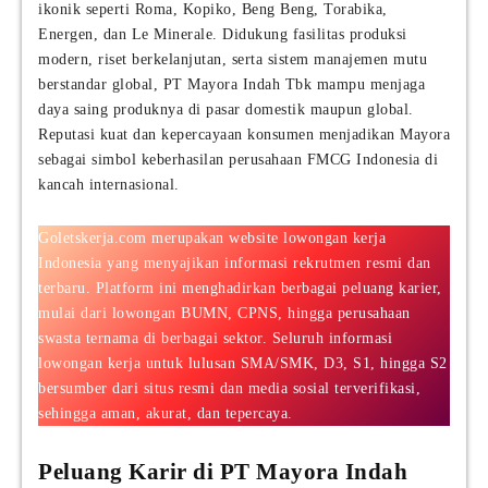
ikonik seperti Roma, Kopiko, Beng Beng, Torabika,
Energen, dan Le Minerale. Didukung fasilitas produksi
modern, riset berkelanjutan, serta sistem manajemen mutu
berstandar global, PT Mayora Indah Tbk mampu menjaga
daya saing produknya di pasar domestik maupun global.
Reputasi kuat dan kepercayaan konsumen menjadikan Mayora
sebagai simbol keberhasilan perusahaan FMCG Indonesia di
kancah internasional.
Goletskerja.com merupakan website lowongan kerja
Indonesia yang menyajikan informasi rekrutmen resmi dan
terbaru. Platform ini menghadirkan berbagai peluang karier,
mulai dari lowongan BUMN, CPNS, hingga perusahaan
swasta ternama di berbagai sektor. Seluruh informasi
lowongan kerja untuk lulusan SMA/SMK, D3, S1, hingga S2
bersumber dari situs resmi dan media sosial terverifikasi,
sehingga aman, akurat, dan tepercaya.
Peluang Karir di PT Mayora Indah