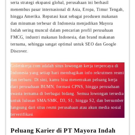
serta strategi ekspansi global, perusahaan ini berhasil
menembus pasar internasional di Asia, Eropa, Timur Tengah,
hingga Amerika. Reputasi kuat sebagai produsen makanan
dan minuman terbesar di Indonesia menjadikan Mayora
Indah sering muncul dalam pencarian profil perusahaan
FMCG, industri makanan Indonesia, dan brand makanan
ternama, sehingga sangat optimal untuk SEO dan Google
Discover.
Goletskerja.com adalah situs lowongan kerja terpercaya di
Indonesia yang setiap hari membagikan info rekrutmen resmi
dan terbaru. Di sini, kamu bisa menemukan peluang kerja
dari perusahaan BUMN, formasi CPNS, hingga perusahaan
swasta ternama di berbagai bidang. Semua lowongan tersedia
untuk lulusan SMA/SMK, D3, S1, hingga S2, dan bersumber
langsung dari situs resmi perusahaan atau akun media sosial
terverifikasi.
Peluang Karier di PT Mayora Indah