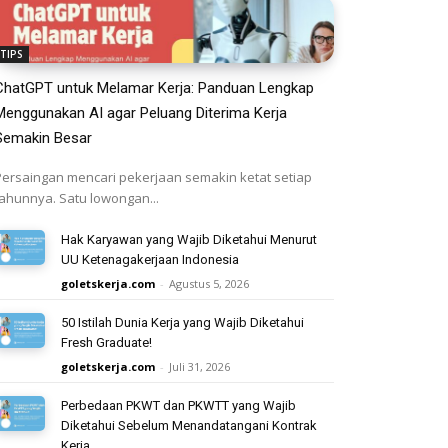
TIPS
ChatGPT untuk Melamar Kerja: Panduan Lengkap
Menggunakan AI agar Peluang Diterima Kerja
Semakin Besar
Persaingan mencari pekerjaan semakin ketat setiap
tahunnya. Satu lowongan...
Hak Karyawan yang Wajib Diketahui Menurut
UU Ketenagakerjaan Indonesia
goletskerja.com
-
Agustus 5, 2026
50 Istilah Dunia Kerja yang Wajib Diketahui
Fresh Graduate!
goletskerja.com
-
Juli 31, 2026
Perbedaan PKWT dan PKWTT yang Wajib
Diketahui Sebelum Menandatangani Kontrak
Kerja