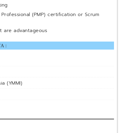
king
rofessional (PMP) certification or Scrum
ket are advantageous
A :
ia (YMMI)