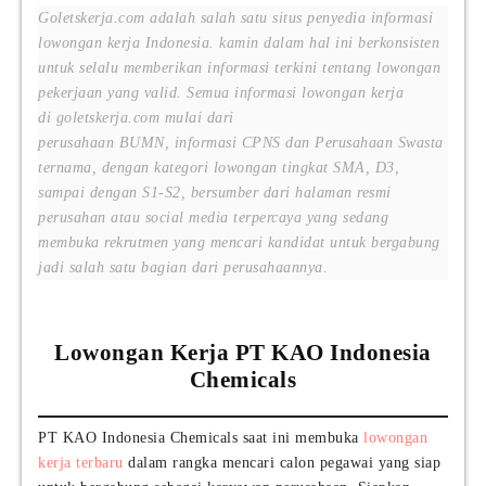
Goletskerja.com adalah salah satu situs penyedia informasi
lowongan kerja Indonesia. kamin dalam hal ini berkonsisten
untuk selalu memberikan informasi terkini tentang lowongan
pekerjaan yang valid. Semua informasi lowongan kerja
di goletskerja.com mulai dari
perusahaan BUMN, informasi CPNS dan Perusahaan Swasta
ternama, dengan kategori lowongan tingkat SMA, D3,
sampai dengan S1-S2, bersumber dari halaman resmi
perusahan atau social media terpercaya yang sedang
membuka rekrutmen yang mencari kandidat untuk bergabung
jadi salah satu bagian dari perusahaannya.
Lowongan Kerja PT KAO Indonesia
Chemicals
PT KAO Indonesia Chemicals saat ini membuka
lowongan
kerja terbaru
dalam rangka mencari calon pegawai yang siap