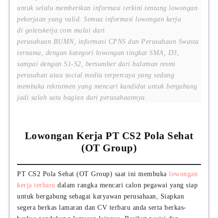
untuk selalu memberikan informasi terkini tentang lowongan
pekerjaan yang valid. Semua informasi lowongan kerja
di goletskerja.com mulai dari
perusahaan BUMN, informasi CPNS dan Perusahaan Swasta
ternama, dengan kategori lowongan tingkat SMA, D3,
sampai dengan S1-S2, bersumber dari halaman resmi
perusahan atau social media terpercaya yang sedang
membuka rekrutmen yang mencari kandidat untuk bergabung
jadi salah satu bagian dari perusahaannya.
Lowongan Kerja PT CS2 Pola Sehat
(OT Group)
PT CS2 Pola Sehat (OT Group) saat ini membuka
lowongan
kerja terbaru
dalam rangka mencari calon pegawai yang siap
untuk bergabung sebagai karyawan perusahaan, Siapkan
segera berkas lamaran dan CV terbaru anda serta berkas-