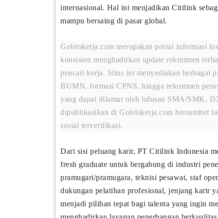
internasional. Hal ini menjadikan Citilink seb
mampu bersaing di pasar global.
Goletskerja.com merupakan portal informasi low
konsisten menghadirkan update rekrutmen terba
pencari kerja. Situs ini menyediakan berbagai p
BUMN, formasi CPNS, hingga rekrutmen perusa
yang dapat dilamar oleh lulusan SMA/SMK, D3
dipublikasikan di Goletskerja.com bersumber l
sosial terverifikasi.
Dari sisi peluang karir, PT Citilink Indonesia
fresh graduate untuk bergabung di industri pen
pramugari/pramugara, teknisi pesawat, staf op
dukungan pelatihan profesional, jenjang karir ya
menjadi pilihan tepat bagi talenta yang ingin m
menghadirkan layanan penerbangan berkualitas 