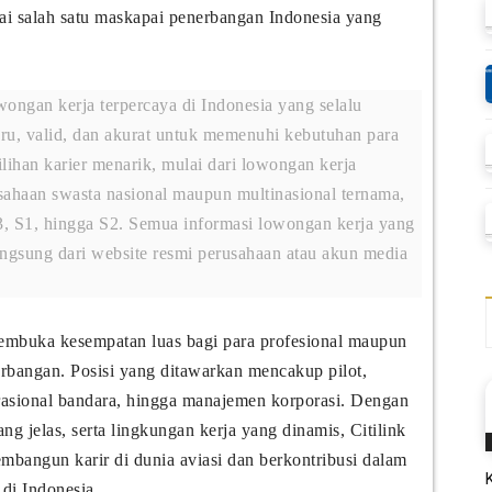
agai salah satu maskapai penerbangan Indonesia yang
ongan kerja terpercaya di Indonesia yang selalu
ru, valid, dan akurat untuk memenuhi kebutuhan para
ilihan karier menarik, mulai dari lowongan kerja
haan swasta nasional maupun multinasional ternama,
, S1, hingga S2. Semua informasi lowongan kerja yang
angsung dari website resmi perusahaan atau akun media
 membuka kesempatan luas bagi para profesional maupun
erbangan. Posisi yang ditawarkan mencakup pilot,
erasional bandara, hingga manajemen korporasi. Dengan
ng jelas, serta lingkungan kerja yang dinamis, Citilink
embangun karir di dunia aviasi dan berkontribusi dalam
di Indonesia.