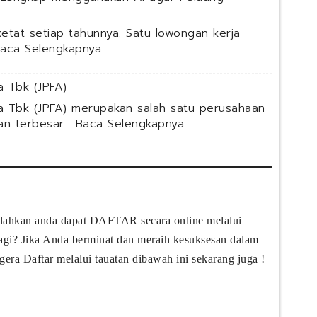
i
n
etat setiap tahunnya. Satu lowongan kerja
a
:
aca Selengkapnya
T
C
r
h
a
 Tbk (JPFA)
a
i
t
a Tbk (JPFA) merupakan salah satu perusahaan
n
G
:
gan terbesar…
Baca Selengkapnya
i
P
P
n
T
T
g
u
J
&
n
a
C
t
p
o
u
f
n
silahkan anda dapat DAFTAR secara online melalui
k
a
s
M
 lagi? Jika Anda berminat dan meraih kesuksesan dalam
C
u
e
o
l
gera Daftar melalui tauatan dibawah ini sekarang juga !
l
m
t
a
f
i
m
e
n
a
e