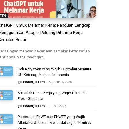
TIPS
ChatGPT untuk Melamar Kerja: Panduan Lengkap
Menggunakan AI agar Peluang Diterima Kerja
Semakin Besar
Persaingan mencari pekerjaan semakin ketat setiap
tahunnya. Satu lowongan...
Hak Karyawan yang Wajib Diketahui Menurut
UU Ketenagakerjaan Indonesia
goletskerja.com
-
Agustus 5, 2026
50 Istilah Dunia Kerja yang Wajib Diketahui
Fresh Graduate!
goletskerja.com
-
Juli 31, 2026
Perbedaan PKWT dan PKWTT yang Wajib
Diketahui Sebelum Menandatangani Kontrak
Kerja