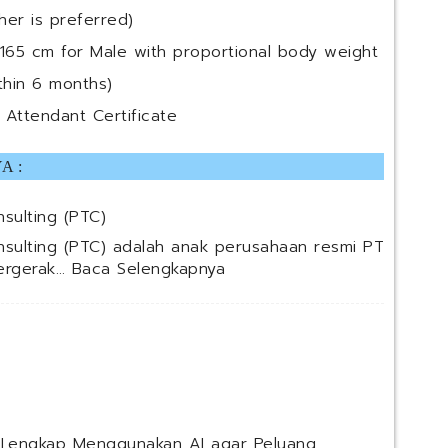
her is preferred)
165 cm for Male with proportional body weight
thin 6 months)
 Attendant Certificate
A :
sulting (PTC)
nsulting (PTC) adalah anak perusahaan resmi PT
:
bergerak…
Baca Selengkapnya
P
T
P
e
r
t
a
m
 Lengkap Menggunakan AI agar Peluang