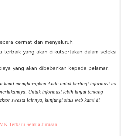
g
r
d
(
K
I
P
e
n
T
r
d
C
j
o
)
a
n
secara cermat dan menyeluruh.
:
e
P
s
 terbaik yang akan diikutsertakan dalam seleksi
a
i
n
a
biaya yang akan dibebankan kepada pelamar.
d
T
u
b
a
k
an kami mengharapkan Anda untuk berbagi informasi ini
n
(
rlukannya. Untuk informasi lebih lanjut tentang
L
J
tor swasta lainnya, kunjungi situs web kami di
e
P
n
F
g
A
k
)
MK Terbaru Semua Jurusan
a
p