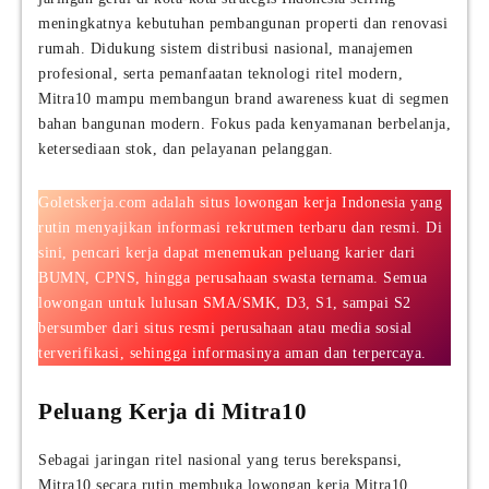
meningkatnya kebutuhan pembangunan properti dan renovasi
rumah. Didukung sistem distribusi nasional, manajemen
profesional, serta pemanfaatan teknologi ritel modern,
Mitra10 mampu membangun brand awareness kuat di segmen
bahan bangunan modern. Fokus pada kenyamanan berbelanja,
ketersediaan stok, dan pelayanan pelanggan.
Goletskerja.com adalah situs lowongan kerja Indonesia yang
rutin menyajikan informasi rekrutmen terbaru dan resmi. Di
sini, pencari kerja dapat menemukan peluang karier dari
BUMN, CPNS, hingga perusahaan swasta ternama. Semua
lowongan untuk lulusan SMA/SMK, D3, S1, sampai S2
bersumber dari situs resmi perusahaan atau media sosial
terverifikasi, sehingga informasinya aman dan terpercaya.
Peluang Kerja di Mitra10
Sebagai jaringan ritel nasional yang terus berekspansi,
Mitra10 secara rutin membuka lowongan kerja Mitra10