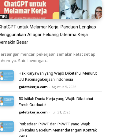
TIPS
ChatGPT untuk Melamar Kerja: Panduan Lengkap
Menggunakan AI agar Peluang Diterima Kerja
Semakin Besar
Persaingan mencari pekerjaan semakin ketat setiap
tahunnya. Satu lowongan...
Hak Karyawan yang Wajib Diketahui Menurut
UU Ketenagakerjaan Indonesia
goletskerja.com
-
Agustus 5, 2026
50 Istilah Dunia Kerja yang Wajib Diketahui
Fresh Graduate!
goletskerja.com
-
Juli 31, 2026
Perbedaan PKWT dan PKWTT yang Wajib
Diketahui Sebelum Menandatangani Kontrak
Kerja