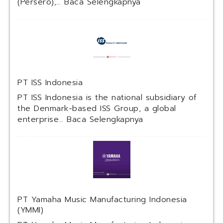
:
(Persero),…
Baca Selengkapnya
P
T
R
e
s
k
a
PT ISS Indonesia
M
u
PT ISS Indonesia is the national subsidiary of
l
the Denmark-based ISS Group, a global
t
:
enterprise…
Baca Selengkapnya
i
P
U
T
s
I
a
S
h
S
a
I
(
n
PT Yamaha Music Manufacturing Indonesia
K
d
(YMMI)
A
o
I