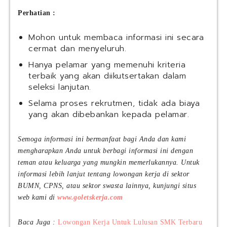
a
Perhatian :
c
t
Mohon untuk membaca informasi ini secara
u
cermat dan menyeluruh.
r
i
Hanya pelamar yang memenuhi kriteria
n
terbaik yang akan diikutsertakan dalam
g
seleksi lanjutan.
I
Selama proses rekrutmen, tidak ada biaya
n
yang akan dibebankan kepada pelamar.
d
o
n
Semoga informasi ini bermanfaat bagi Anda dan kami
e
mengharapkan Anda untuk berbagi informasi ini dengan
s
teman atau keluarga yang mungkin memerlukannya. Untuk
i
informasi lebih lanjut tentang lowongan kerja di sektor
a
BUMN, CPNS, atau sektor swasta lainnya, kunjungi situs
(
web kami di
www.goletskerja.com
Y
M
M
Baca Juga :
Lowongan Kerja Untuk Lulusan SMK Terbaru