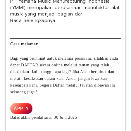
n
PT Yamaha Music Manufacturing Indonesia
S
e
(YMMI) merupakan perusahaan manufaktur alat
e
s
musik yang menjadi bagian dari…
r
i
:
Baca Selengkapnya
v
a
P
i
T
c
Y
e
a
Cara melamar
s
m
)
a
Bagi yang berminat untuk melamar posisi ini, silahkan anda
h
dapat DAFTAR secara online melalui tautan yang telah
a
disediakan. Jadi, tunggu apa lagi? Jika Anda berminat dan
M
meraih kesuksesan dalam karir Anda, jangan lewatkan
u
kesempatan ini. Segera Daftar melalui tauatan dibawah ini
s
sekarang juga !
i
c
M
APPLY
a
n
Batas akhir pendaftaran 30 Juni 2025
u
f