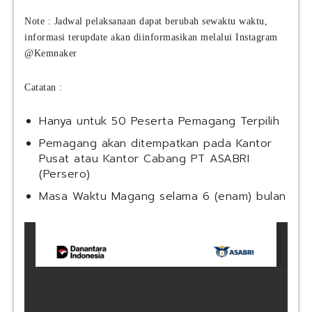
c
M
Note : Jadwal pelaksanaan dapat berubah sewaktu waktu,
a
informasi terupdate akan diinformasikan melalui Instagram
n
@Kemnaker
u
f
Catatan :
a
c
t
Hanya untuk 50 Peserta Pemagang Terpilih
u
Pemagang akan ditempatkan pada Kantor
r
Pusat atau Kantor Cabang PT ASABRI
i
(Persero)
n
g
Masa Waktu Magang selama 6 (enam) bulan
I
n
d
o
n
e
s
i