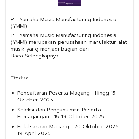
h
S
a
I
(
n
PT Yamaha Music Manufacturing Indonesia
K
d
(YMMI)
A
o
I
n
PT Yamaha Music Manufacturing Indonesia
S
e
(YMMI) merupakan perusahaan manufaktur alat
e
s
musik yang menjadi bagian dari…
r
i
:
Baca Selengkapnya
v
a
P
i
T
c
Y
e
Timeline :
a
s
m
)
Pendaftaran Peserta Magang : Hingg 15
a
Oktober 2025
h
a
Seleksi dan Pengumuman Peserta
M
Pemagangan : 16-19 Oktober 2025
u
Pelaksanaan Magang : 20 Oktober 2025 –
s
19 April 2025
i