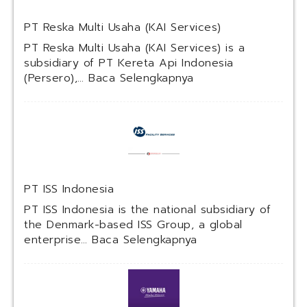
PT Reska Multi Usaha (KAI Services)
PT Reska Multi Usaha (KAI Services) is a
subsidiary of PT Kereta Api Indonesia
:
(Persero),…
Baca Selengkapnya
P
T
R
e
s
k
a
PT ISS Indonesia
M
u
PT ISS Indonesia is the national subsidiary of
l
the Denmark-based ISS Group, a global
t
:
enterprise…
Baca Selengkapnya
i
P
U
T
s
I
a
S