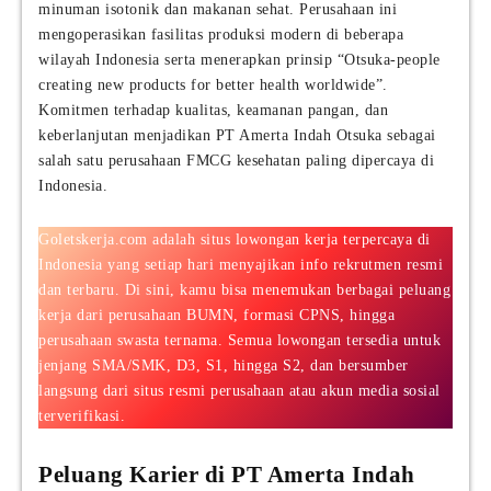
minuman isotonik dan makanan sehat. Perusahaan ini
mengoperasikan fasilitas produksi modern di beberapa
wilayah Indonesia serta menerapkan prinsip “Otsuka-people
creating new products for better health worldwide”.
Komitmen terhadap kualitas, keamanan pangan, dan
keberlanjutan menjadikan PT Amerta Indah Otsuka sebagai
salah satu perusahaan FMCG kesehatan paling dipercaya di
Indonesia.
Goletskerja.com adalah situs lowongan kerja terpercaya di
Indonesia yang setiap hari menyajikan info rekrutmen resmi
dan terbaru. Di sini, kamu bisa menemukan berbagai peluang
kerja dari perusahaan BUMN, formasi CPNS, hingga
perusahaan swasta ternama. Semua lowongan tersedia untuk
jenjang SMA/SMK, D3, S1, hingga S2, dan bersumber
langsung dari situs resmi perusahaan atau akun media sosial
terverifikasi.
Peluang Karier di PT Amerta Indah